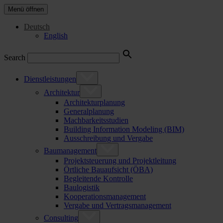
Menü öffnen
Deutsch
English
Search
Dienstleistungen
Architektur
Architekturplanung
Generalplanung
Machbarkeitsstudien
Building Information Modeling (BIM)
Ausschreibung und Vergabe
Baumanagement
Projektsteuerung und Projektleitung
Örtliche Bauaufsicht (ÖBA)
Begleitende Kontrolle
Baulogistik
Kooperationsmanagement
Vergabe und Vertragsmanagement
Consulting