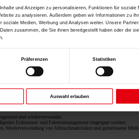
nhalte und Anzeigen zu personalisieren, Funktionen für soziale
Website zu analysieren. Außerdem geben wir Informationen zu I
r soziale Medien, Werbung und Analysen weiter. Unsere Partner
chhaltiges Bauen – Ein Blick in d
 Daten zusammen, die Sie ihnen bereitgestellt haben oder die s
n.
ar Schuhmann
als Baulogistiker die Entwicklung eines der größten Sta
Präferenzen
Statistiken
stik-Teams.
chhaltig zu gestalten. In der übergeordneten
Baulogistik
geht es darum,
it den Vorgaben der Umweltverträglichkeitsprüfung.
ch ökonomisch Sinn.“
Auswahl erlauben
umgenutzt und wiederverwendet.
lligentes Erdmassen- und Fahrtenmanagement eingespart werden.
gen, Wiederverwendung von Abbruchmaterialien und gemeinsame Müllsa