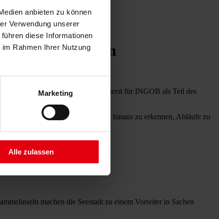
 Medien anbieten zu können
hrer Verwendung unserer
 führen diese Informationen
ie Seestadt Aspern
ie im Rahmen Ihrer Nutzung
dtentwicklungsprojekte Europas – zuerst für INGOB als Teil des
Marketing
 Synergien über einzelne Baustellen hinaus zu erkennen, Abläufe zu
Alle zulassen
mmelinseln machen die Seestadt zu einem Vorreiter in Sachen