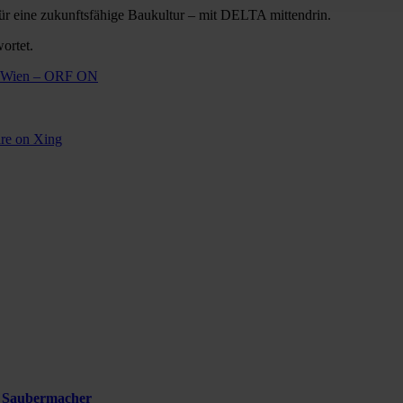
 für eine zukunftsfähige Baukultur – mit DELTA mittendrin.
ortet.
dt Wien – ORF ON
re on Xing
i Saubermacher