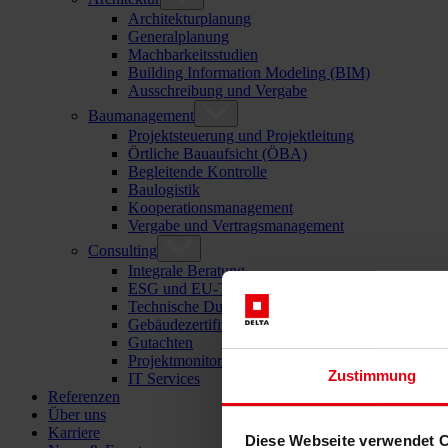
Architekturplanung
Generalplanung
Machbarkeitsstudien
Building Information Modeling (BIM)
Ausschreibung und Vergabe
Baumanagement
Projektsteuerung und Projektleitung
Örtliche Bauaufsicht (ÖBA)
Begleitende Kontrolle
Baulogistik
Kooperationsmanagement
Vergabe und Vertragsmanagement
Consulting
Integrale Beratung
ESG und EU-Taxonomie Beratung
Technische Due Diligence
Gebäudezertifizierung
Gutachten
Projektmonitoring
Zustimmung
IT Services
Referenzen
Über uns
Karriere
Diese Webseite verwendet 