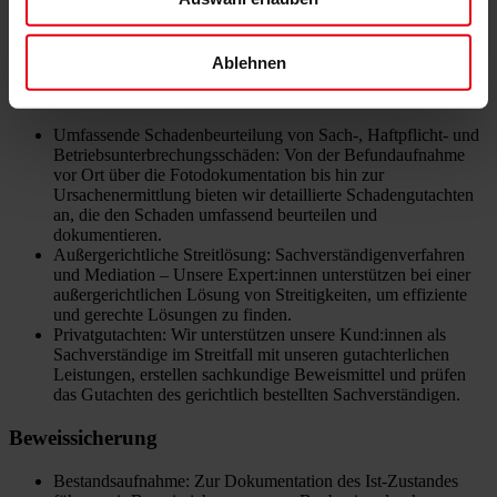
Gutachten zur Restnutzungsdauer für Steuerberater:innen und
Immobilientreuhänder:innen sowie zur steuerlichen
Absetzung für Abnutzung bei Vermietung und Verpachtung.
Ablehnen
Schadengutachten
Umfassende Schadenbeurteilung von Sach-, Haftpflicht- und
Betriebsunterbrechungsschäden: Von der Befundaufnahme
vor Ort über die Fotodokumentation bis hin zur
Ursachenermittlung bieten wir detaillierte Schadengutachten
an, die den Schaden umfassend beurteilen und
dokumentieren.
Außergerichtliche Streitlösung: Sachverständigenverfahren
und Mediation – Unsere Expert:innen unterstützen bei einer
außergerichtlichen Lösung von Streitigkeiten, um effiziente
und gerechte Lösungen zu finden.
Privatgutachten: Wir unterstützen unsere Kund:innen als
Sachverständige im Streitfall mit unseren gutachterlichen
Leistungen, erstellen sachkundige Beweismittel und prüfen
das Gutachten des gerichtlich bestellten Sachverständigen.
Beweissicherung
Bestandsaufnahme: Zur Dokumentation des Ist-Zustandes