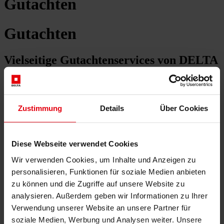
Gutachten
Gutachten
Vielseitige Gutachtenservices von DELTA
Bei DELTA bieten wir eine Vielzahl von Gutachten im Bau- und
Immobilienbereich, die unser umfassendes Know-how in Wirtschaft,
Technik und ESG vereinen. Unsere Services sind darauf
Zustimmung
Details
Über Cookies
ausgerichtet, unseren Kund:innen präzise und fundierte
Bewertungen zu liefern, die sie bei wichtigen Entscheidungen
unterstützen.
Diese Webseite verwendet Cookies
Unsere Gutachtenleistungen im Überblick
Wir verwenden Cookies, um Inhalte und Anzeigen zu
Liegenschafts- und Immobilienbewertung
personalisieren, Funktionen für soziale Medien anbieten
zu können und die Zugriffe auf unsere Website zu
Marktgerechte Bewertung: Wir führen objektive und
marktgerechte Bewertungen durch, die das Potential und die
analysieren. Außerdem geben wir Informationen zu Ihrer
Risiken der Immobilie klar aufzeigen.
Verwendung unserer Website an unsere Partner für
Umfassende Berücksichtigung von Faktoren: In unsere
soziale Medien, Werbung und Analysen weiter. Unsere
Bewertungen fließen diverse Faktoren ein, von Lage,