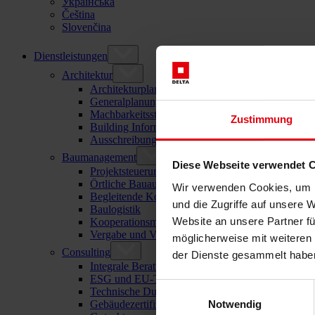
Українська
Čeština
Slovenčina
Dienstleistungen
Architektur
Architekturplanung
Generalplanung
Machbarkeitsstudien
Zustimmung
Building Information Modeling (BIM)
Ausschreibung und Vergabe
Baumanagement
Diese Webseite verwendet 
Projektsteuerung und Projektleitung
Örtliche Bauaufsicht (ÖBA)
Wir verwenden Cookies, um I
Begleitende Kontrolle
und die Zugriffe auf unsere 
Baulogistik
Website an unsere Partner fü
Kooperationsmanagement
Vergabe und Vertragsmanagement
möglicherweise mit weiteren
Consulting
der Dienste gesammelt habe
Integrale Beratung
ESG und EU-Taxonomie Beratung
Einwilligungsauswahl
Technische Due Diligence
Notwendig
Gebäudezertifizierung