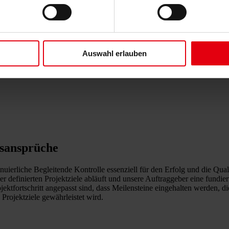
Auswahl erlauben
tsansprüche
rliche Begleitende Kontrolle essenziell für den Erfolg und die Qualit
er definierten Projektziele abläuft und unsere Auftraggeber eine fundi
jektfortschritt angepasst sind, dass Meilensteine eingehalten werden, d
Projektziele gewährleistet wird.