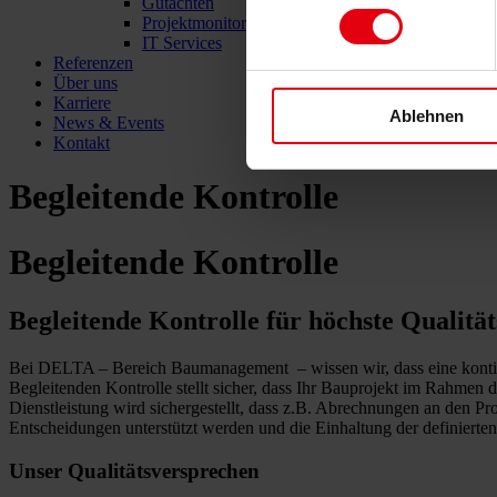
Gutachten
Projektmonitoring
IT Services
Referenzen
Über uns
Karriere
Ablehnen
News & Events
Kontakt
Begleitende Kontrolle
Begleitende Kontrolle
Begleitende Kontrolle für höchste Qualitä
Bei DELTA – Bereich Baumanagement – wissen wir, dass eine kontinuie
Begleitenden Kontrolle stellt sicher, dass Ihr Bauprojekt im Rahmen d
Dienstleistung wird sichergestellt, dass z.B. Abrechnungen an den Pro
Entscheidungen unterstützt werden und die Einhaltung der definierten 
Unser Qualitäts
versprechen