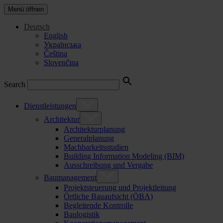
Menü öffnen
Deutsch
English
Українська
Čeština
Slovenčina
Search
Dienstleistungen
Architektur
Architekturplanung
Generalplanung
Machbarkeitsstudien
Building Information Modeling (BIM)
Ausschreibung und Vergabe
Baumanagement
Projektsteuerung und Projektleitung
Örtliche Bauaufsicht (ÖBA)
Begleitende Kontrolle
Baulogistik