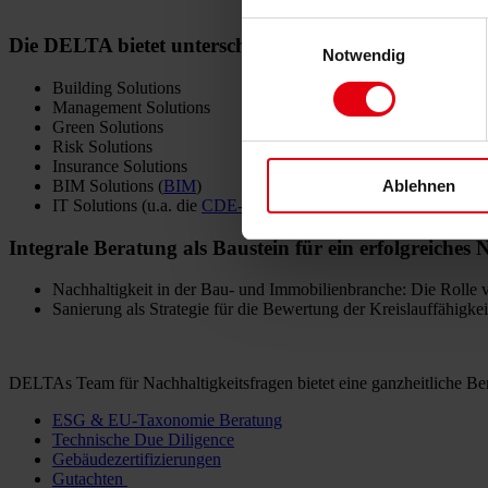
Einwilligungsauswahl
Die DELTA bietet unterschiedliche SOLUTIONS für 
Notwendig
Building Solutions
Management Solutions
Green Solutions
Risk Solutions
Insurance Solutions
BIM Solutions (
BIM
)
Ablehnen
IT Solutions (u.a. die
CDE-Lösung Datenpool
)
Integrale Beratung als Baustein für ein erfolgreiches 
Nachhaltigkeit in der Bau- und Immobilienbranche: Die Rol
Sanierung als Strategie für die Bewertung der Kreislauffähigke
DELTAs Team für Nachhaltigkeitsfragen bietet eine ganzheitliche Bera
ESG & EU-Taxonomie Beratung
Technische Due Diligence
Gebäudezertifizierungen
Gutachten