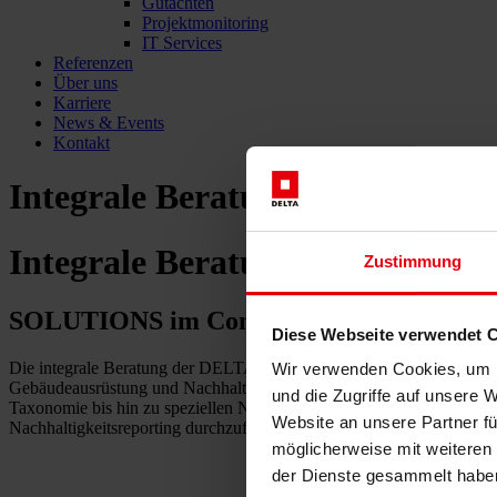
Gutachten
Projektmonitoring
IT Services
Referenzen
Über uns
Karriere
News & Events
Kontakt
Integrale Beratung
Integrale Beratung
Zustimmung
SOLUTIONS im Consulting-Bereich „
Diese Webseite verwendet 
Die integrale Beratung der DELTA Gruppe kombiniert jahrzehntelang
Wir verwenden Cookies, um I
Gebäudeausrüstung und Nachhaltigkeit. Unser Team aus Expert:innen 
und die Zugriffe auf unsere 
Taxonomie bis hin zu speziellen Nachhaltigkeitsstrategien erstrecken
Website an unsere Partner fü
Nachhaltigkeitsreporting durchzuführen.
möglicherweise mit weiteren
der Dienste gesammelt habe