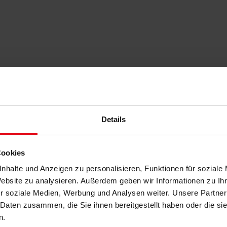
Details
INTEGRALE BERATUNG“ der DELTA
Cookies
e Expertise in Architektur und Baumanagement mit einem starken Dien
nhalte und Anzeigen zu personalisieren, Funktionen für soziale
ist immer am Puls der Zeit und beantwortet gerne Ihre Fragestellung
Website zu analysieren. Außerdem geben wir Informationen zu I
. Nur so ist es möglich Bauprojekte gleichermaßen für Mensch und Umwe
r soziale Medien, Werbung und Analysen weiter. Unsere Partner
 Daten zusammen, die Sie ihnen bereitgestellt haben oder die s
n.