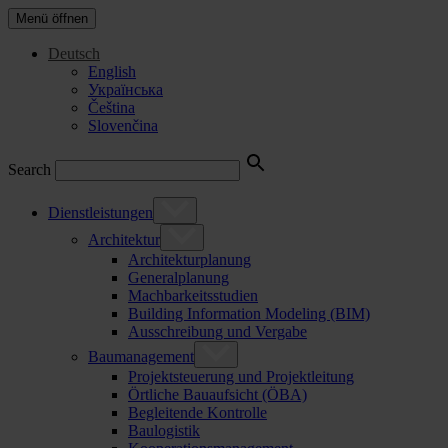
Menü öffnen
Deutsch
English
Українська
Čeština
Slovenčina
Search
Dienstleistungen
Architektur
Architekturplanung
Generalplanung
Machbarkeitsstudien
Building Information Modeling (BIM)
Ausschreibung und Vergabe
Baumanagement
Projektsteuerung und Projektleitung
Örtliche Bauaufsicht (ÖBA)
Begleitende Kontrolle
Baulogistik