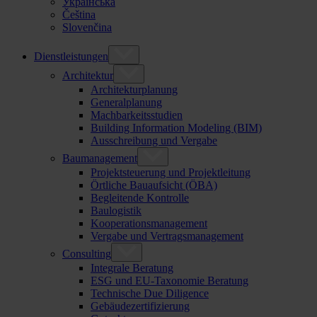
Українська
Čeština
Slovenčina
Dienstleistungen
Architektur
Architekturplanung
Generalplanung
Machbarkeitsstudien
Building Information Modeling (BIM)
Ausschreibung und Vergabe
Baumanagement
Projektsteuerung und Projektleitung
Örtliche Bauaufsicht (ÖBA)
Begleitende Kontrolle
Baulogistik
Kooperationsmanagement
Vergabe und Vertragsmanagement
Consulting
Integrale Beratung
ESG und EU-Taxonomie Beratung
Technische Due Diligence
Gebäudezertifizierung