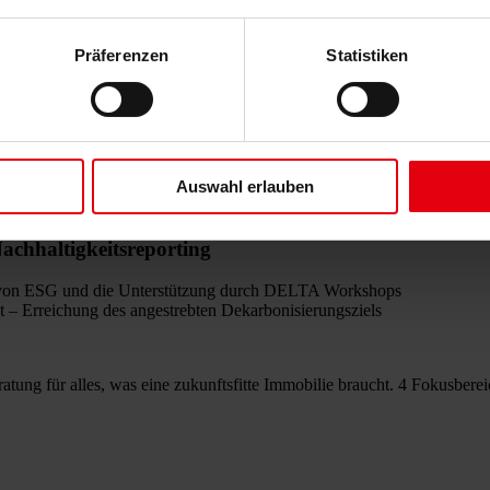
den Bau- und Immobilienbereich an
Präferenzen
Statistiken
Auswahl erlauben
Nachhaltigkeitsreporting
le von ESG und die Unterstützung durch DELTA Workshops
it – Erreichung des angestrebten Dekarbonisierungsziels
tung für alles, was eine zukunftsfitte Immobilie braucht. 4 Fokusberei