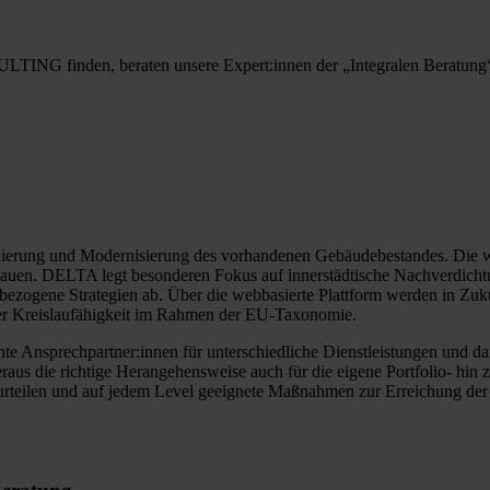
ULTING finden, beraten unsere Expert:innen der „Integralen Beratung
Sanierung und Modernisierung des vorhandenen Gebäudebestandes. Die w
uen. DELTA legt besonderen Fokus auf innerstädtische Nachverdichtung
ezogene Strategien ab. Über die webbasierte Plattform werden in Zukun
er Kreislaufähigkeit im Rahmen der EU-Taxonomie.
 Ansprechpartner:innen für unterschiedliche Dienstleistungen und da
raus die richtige Herangehensweise auch für die eigene Portfolio- hin z
ilen und auf jedem Level geeignete Maßnahmen zur Erreichung der K