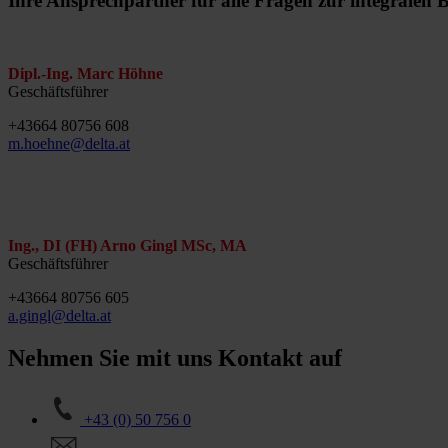
Ihre Ansprechpartner für alle Fragen zur integralen 
Dipl.-Ing. Marc Höhne
Geschäftsführer
+43664 80756 608
m.hoehne@delta.at
Ing., DI (FH) Arno Gingl MSc, MA
Geschäftsführer
+43664 80756 605
a.gingl@delta.at
Nehmen Sie mit uns Kontakt auf
+43 (0) 50 756 0