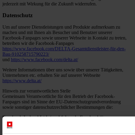
jederzeit mit Wirkung für die Zukunft widerrufen.
Datenschutz
Um auf unsere Dienstleistungen und Produkte aufmerksam zu
machen und mit Ihnen als Besucher und Benutzer unserer
Facebook-Fanpages sowie unserer Webseite in Kontakt zu treten,
betreiben wir die Facebook-Fanpages
https://www.facebook.com/DELTA-Gesamtdienstleister-für-den-
Bau-910258715790223/
und
https://www.facebook.com/delta.at/
Weitere Informationen über uns sowie über unserer Tätigkeiten,
Unternehmen etc. erhalten Sie auf unserer Webseite
https://www.delta.at/
Hinweis zur verantwortlichen Stelle
Gemeinsam Verantwortliche für den Betrieb der Facebook-
Fanpages sind im Sinne der EU-Datenschutzgrundverordnung
sowie sonstiger datenschutzrechtlicher Bestimmungen die:
Facebook Ireland Ltd. (nachfolgend „Facebook“)
4 Grand Canal Square
Grand Canal Harbour
Dublin 2