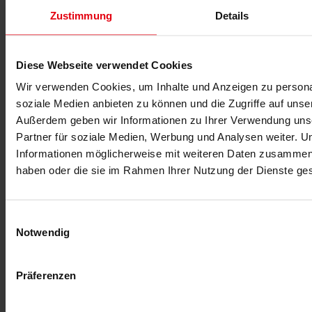
Irland
Zustimmung
Details
und
DELTA AG
Diese Webseite verwendet Cookies
Kalkofenstraße 21
A-4600 Wels
Wir verwenden Cookies, um Inhalte und Anzeigen zu personal
soziale Medien anbieten zu können und die Zugriffe auf unse
Facebook Ireland stimmt zu, die primäre Verantwortung gemäß
DSGVO für die Verarbeitung von Insights-Daten zu übernehmen
Außerdem geben wir Informationen zu Ihrer Verwendung uns
und sämtliche Pflichten aus der DSGVO im Hinblick auf die
Partner für soziale Medien, Werbung und Analysen weiter. U
Verarbeitung von Insights-Daten zu erfüllen (u. a. Artikel 12 und 13
Informationen möglicherweise mit weiteren Daten zusammen, d
DSGVO, Artikel 15 bis 22 DSGVO und Artikel 32 bis 34
DSGVO).
haben oder die sie im Rahmen Ihrer Nutzung der Dienste g
Die wesentlichen Inhalte der Vereinbarung zur gemeinsamen
Verantwortung iSd Art. 26 DSGVO stellen wir Ihnen folgend zur
Verfügung:
Einwilligungsauswahl
Notwendig
Informationen über unsere Facebook-Fanpages
Wir als Betreiber der Facebook-Fanpages haben kein Interesse an
Präferenzen
der Erhebung und weiteren Verarbeitung Ihrer individuellen
personenbezogenen Daten zu Analyse- oder Marketingzwecken.
Weiterführende Hinweise zu unserem Umgang mit