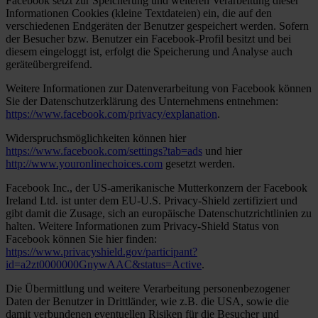
Facebook setzt zur Speicherung und weiteren Verarbeitung dieser
Informationen Cookies (kleine Textdateien) ein, die auf den
verschiedenen Endgeräten der Benutzer gespeichert werden. Sofern
der Besucher bzw. Benutzer ein Facebook-Profil besitzt und bei
diesem eingeloggt ist, erfolgt die Speicherung und Analyse auch
geräteübergreifend.
Weitere Informationen zur Datenverarbeitung von Facebook können
Sie der Datenschutzerklärung des Unternehmens entnehmen:
https://www.facebook.com/privacy/explanation
.
Widerspruchsmöglichkeiten können hier
https://www.facebook.com/settings?tab=ads
und hier
http://www.youronlinechoices.com
gesetzt werden.
Facebook Inc., der US-amerikanische Mutterkonzern der Facebook
Ireland Ltd. ist unter dem EU-U.S. Privacy-Shield zertifiziert und
gibt damit die Zusage, sich an europäische Datenschutzrichtlinien zu
halten. Weitere Informationen zum Privacy-Shield Status von
Facebook können Sie hier finden:
https://www.privacyshield.gov/participant?
id=a2zt0000000GnywAAC&status=Active
.
Die Übermittlung und weitere Verarbeitung personenbezogener
Daten der Benutzer in Drittländer, wie z.B. die USA, sowie die
damit verbundenen eventuellen Risiken für die Besucher und