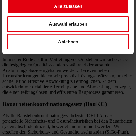
umfassendes Leistungsverzeichnis, das als Grundlage für den
Alle zulassen
Bauvertrag dient und Umfang, Qualität sowie Kosten der
Leistungen klar definiert.
Auswahl erlauben
Ablehnen
Überwachung der Bauausführung
In unserer Rolle als Ihre Vertretung vor Ort stellen wir sicher, dass
die festgelegten Qualitätsstandards während der gesamten
Ausführungsphase eingehalten werden. Bei eventuellen
Herausforderungen bieten wir proaktiv Lösungsansätze an, um eine
schnelle und effektive Abwicklung zu ermöglichen. Zudem
entwickeln wir detaillierte Terminpläne und Abwicklungskonzepte,
die einen reibungslosen und effizienten Bauprozess garantieren.
Bauarbeiten­koordinationsgesetz (BauKG)
Als Ihr Baustellenkoordinator gewährleistet DELTA, dass
potenzielle Sicherheits- und Gesundheitsrisiken bei den Bauarbeiten
systematisch identifiziert, bewertet und minimiert werden. Wir
erstellen den Sicherheits- und Gesundheitsschutzplan (SiGe-Plan),