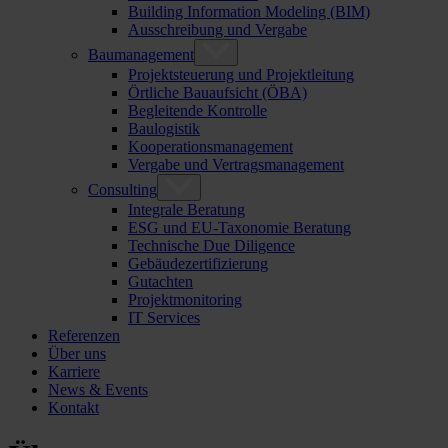
Building Information Modeling (BIM)
Ausschreibung und Vergabe
Baumanagement
Projektsteuerung und Projektleitung
Örtliche Bauaufsicht (ÖBA)
Begleitende Kontrolle
Baulogistik
Kooperationsmanagement
Vergabe und Vertragsmanagement
Consulting
Integrale Beratung
ESG und EU-Taxonomie Beratung
Technische Due Diligence
Gebäudezertifizierung
Gutachten
Projektmonitoring
IT Services
Referenzen
Über uns
Karriere
News & Events
Kontakt