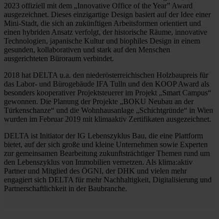
2023 offiziell mit dem „Innovative Office of the Year” Award
ausgezeichnet. Dieses einzigartige Design basiert auf der Idee einer
Mini-Stadt, die sich an zukünftigen Arbeitsformen orientiert und
einen hybriden Ansatz verfolgt, der historische Räume, innovative
Technologien, japanische Kultur und biophiles Design in einem
gesunden, kollaborativen und stark auf den Menschen
ausgerichteten Büroraum verbindet.
2018 hat DELTA u.a. den niederösterreichischen Holzbaupreis für
das Labor- und Bürogebäude IFA Tulln und den KOOP Award als
besonders kooperativer Projektsteuerer im Projekt „Smart Campus“
gewonnen. Die Planung der Projekte „BOKU Neubau an der
Türkenschanze“ und die Wohnhausanlage „Schichtgründe“ in Wien
wurden im Februar 2019 mit klimaaktiv Zertifikaten ausgezeichnet.
DELTA ist Initiator der IG Lebenszyklus Bau, die eine Plattform
bietet, auf der sich große und kleine Unternehmen sowie Experten
zur gemeinsamen Bearbeitung zukunftsträchtiger Themen rund um
den Lebenszyklus von Immobilien vernetzen. Als klima:aktiv
Partner und Mitglied des ÖGNI, der DHK und vielen mehr
engagiert sich DELTA für mehr Nachhaltigkeit, Digitalisierung und
Partnerschaftlichkeit in der Baubranche.