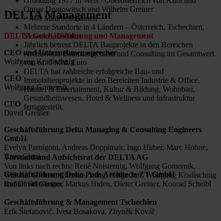
Gründung 1977 in Wels / Oberösterreich von Knut und
Otmar Drugowitsch und Wilhelm Greiner
DELTA Management
˃ 400 Mitarbeiter:innen
Mehrere Standorte in 4 Ländern – Österreich, Tschechien,
DELTA Geschäftsführung und Management
Slowakei, Ukraine
Jährlich betreut DELTA Bauprojekte in den Bereichen
CEO und Unternehmenssprecher
Architektur, Baumanagement und Consulting im Gesamtwert
Wolfgang Kradischnig
von ca. 5 Mrd. Euro
DELTA hat zahlreiche erfolgreiche Bau- und
CEO
Immobilienprojekte in den Bereichen Industrie & Office,
Wolfgang Gomernik
Handel & Entertainment, Kultur & Bildung, Wohnbau,
Gesundheitswesen, Hotel & Wellness und Infrastruktur
CFO
fertiggestellt.
David Greiner
Geschäftsführung Delta Managing & Consulting Engineers
GmbH
Evelyn Parnigoni, Andreas Dopplmair, Ingo Huber, Marc Höhne,
Arno Gingl
Vorstand und Aufsichtsrat der DELTA AG
Von links nach rechts: René Noisternig, Wolfgang Gomernik,
Geschäftsführung Delta Pods Architects ZT GmbH
Wilhelm Greiner, Christina Lang, Helga Juri, Wolfgang Kradischnig
Rudolf Stürzlinger, Markus Hiden, Dieter Greiner, Konrad Scheibl
und David Greiner
Geschäftsführung & Management Tschechien
Erik Štefanovič, Iveta Bosakova, Zbyněk Kovář