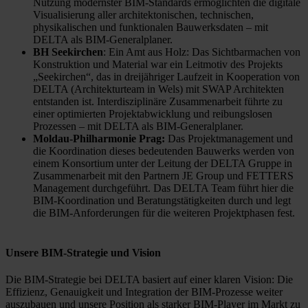
Nutzung modernster BIM-Standards ermöglichten die digitale
Visualisierung aller architektonischen, technischen,
physikalischen und funktionalen Bauwerksdaten – mit
DELTA als BIM-Generalplaner.
BH Seekirchen
: Ein Amt aus Holz: Das Sichtbarmachen von
Konstruktion und Material war ein Leitmotiv des Projekts
„Seekirchen“, das in dreijähriger Laufzeit in Kooperation von
DELTA (Architekturteam in Wels) mit SWAP Architekten
entstanden ist. Interdisziplinäre Zusammenarbeit führte zu
einer optimierten Projektabwicklung und reibungslosen
Prozessen – mit DELTA als BIM-Generalplaner.
Moldau-Philharmonie Prag:
Das Projektmanagement und
die Koordination dieses bedeutenden Bauwerks werden von
einem Konsortium unter der Leitung der DELTA Gruppe in
Zusammenarbeit mit den Partnern JE Group und FETTERS
Management durchgeführt. Das DELTA Team führt hier die
BIM-Koordination und Beratungstätigkeiten durch und legt
die BIM-Anforderungen für die weiteren Projektphasen fest.
Unsere BIM-Strategie und Vision
Die BIM-Strategie bei DELTA basiert auf einer klaren Vision: Die
Effizienz, Genauigkeit und Integration der BIM-Prozesse weiter
auszubauen und unsere Position als starker BIM-Player im Markt zu