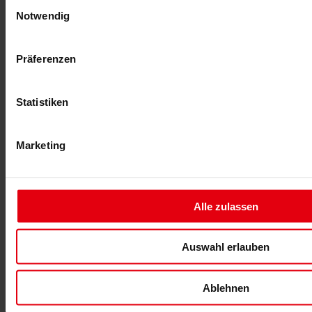
Einwilligungsauswahl
unserer Mission, nachhaltige und zukunftssichere Bauprojekte zu
Notwendig
realisieren. DELTA nutzt die Potenziale von BIM, um Zeit,
Ressourcen und Kosten zu sparen, während gleichzeitig die Qualität
und Nachhaltigkeit maximiert werden.
Präferenzen
Erfahren Sie, wie DELTA Ihr Projekt durch den Einsatz modernster
BIM-Technologie revolutionieren kann, kontaktieren Sie unser
Team:
office@delta.at
Statistiken
Marketing
Alle zulassen
Auswahl erlauben
Ablehnen