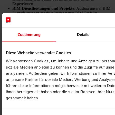
Expert:innen
BIM-Dienstleistungen und Projekte:
Ausbau unserer BIM-
Dienstleistungen sowie Akquise neuer BIM-Projekte.
Effizienzsteigerung durch KI:
Einsatz innovativer
Technologien, um Prozesse zu optimieren und Datenmodelle
besser zu nutzen.
DELTA-Standards:
Weiterentwicklung interner Standards
Zustimmung
Details
und Qualitätssicherung zur Einhaltung internationaler
Anforderungen.
Diese Webseite verwendet Cookies
BIM und Nachhaltigkeit
Wir verwenden Cookies, um Inhalte und Anzeigen zu personal
Nachhaltigkeit ist bei DELTA fest in unserer BIM-Arbeitsweise
soziale Medien anbieten zu können und die Zugriffe auf uns
verankert. Mit der Integration der sogenannten
6. Dimension
in
analysieren. Außerdem geben wir Informationen zu Ihrer Ve
unsere Modelle können wir den ökologischen Fußabdruck unserer
an unsere Partner für soziale Medien, Werbung und Analysen
Projekte bewerten und reduzieren. Diese Dimension ermöglicht eine
detaillierte Analyse von Materialien, Energieverbrauch und
führen diese Informationen möglicherweise mit weiteren Da
Lebenszykluskosten – essenziell für eine nachhaltige Bauplanung.
ihnen bereitgestellt haben oder die sie im Rahmen Ihrer Nut
gesammelt haben.
Fazit: Zukunft mit BIM gestalten
BIM ist nicht nur eine Methode, sondern ein zentraler Bestandteil