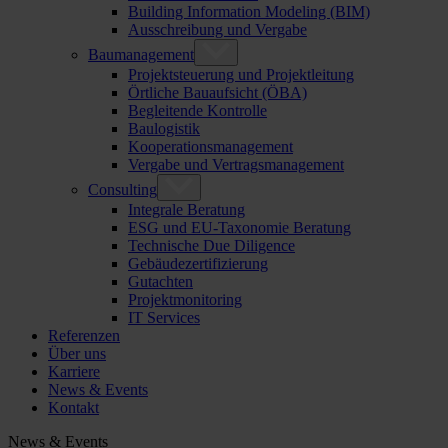
Building Information Modeling (BIM)
Ausschreibung und Vergabe
Baumanagement
Projektsteuerung und Projektleitung
Örtliche Bauaufsicht (ÖBA)
Begleitende Kontrolle
Baulogistik
Kooperationsmanagement
Vergabe und Vertragsmanagement
Consulting
Integrale Beratung
ESG und EU-Taxonomie Beratung
Technische Due Diligence
Gebäudezertifizierung
Gutachten
Projektmonitoring
IT Services
Referenzen
Über uns
Karriere
News & Events
Kontakt
News & Events