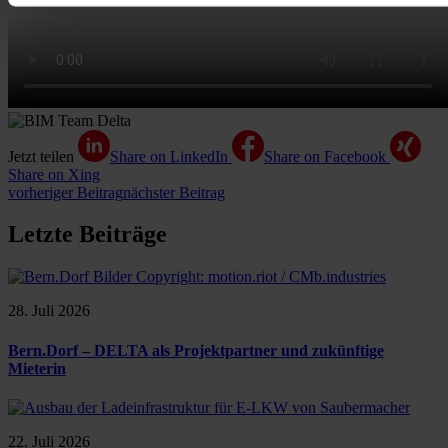
Jetzt teilen
Share on LinkedIn
Share on Facebook
Share on Xing
vorheriger Beitrag
nächster Beitrag
Letzte Beiträge
28. Juli 2026
Bern.Dorf – DELTA als Projektpartner und zukünftige
Mieterin
22. Juli 2026