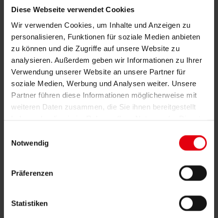
News & Events
Diese Webseite verwendet Cookies
Kontakt
Wir verwenden Cookies, um Inhalte und Anzeigen zu
News & Events
personalisieren, Funktionen für soziale Medien anbieten
Eröffnung: Quartier
zu können und die Zugriffe auf unsere Website zu
analysieren. Außerdem geben wir Informationen zu Ihrer
Wolkersdorf mit neuen
Verwendung unserer Website an unsere Partner für
Räumlichkeiten des
soziale Medien, Werbung und Analysen weiter. Unsere
Partner führen diese Informationen möglicherweise mit
Pfarrzentrums als
weiteren Daten zusammen, die Sie ihnen bereitgestellt
Leuchtturmprojekt für Kirche
haben oder die sie im Rahmen Ihrer Nutzung der Dienste
gesammelt haben.
Einwilligungsauswahl
und Gemeinde
Notwendig
15. Januar 2025
Präferenzen
Am 12. Jänner feierte Kardinal Christoph Schönborn eine Festmesse
zur feierlichen Eröffnung des neuen „Quartiers Wolkersdorf“. Die
Um- und Neubauarbeiten am Pfarrzentrum begannen im Herbst
Statistiken
2023. Mit einem Investitionsvolumen von über 10 Millionen Euro
entstand ein modernes Veranstaltungszentrum. Das