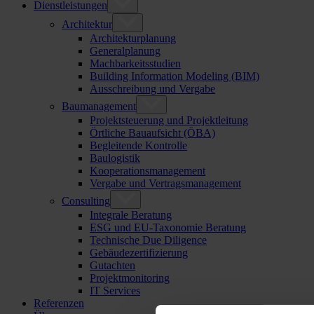
Dienstleistungen
Architektur
Architekturplanung
Generalplanung
Machbarkeitsstudien
Building Information Modeling (BIM)
Ausschreibung und Vergabe
Baumanagement
Projektsteuerung und Projektleitung
Örtliche Bauaufsicht (ÖBA)
Begleitende Kontrolle
Baulogistik
Kooperationsmanagement
Vergabe und Vertragsmanagement
Consulting
Integrale Beratung
ESG und EU-Taxonomie Beratung
Technische Due Diligence
Gebäudezertifizierung
Gutachten
Projektmonitoring
IT Services
Referenzen