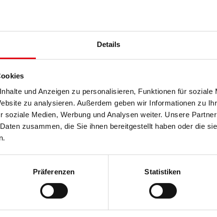
Details
nce 2025 Gewinnerprojekt in der
Cookies
nhalte und Anzeigen zu personalisieren, Funktionen für soziale
Website zu analysieren. Außerdem geben wir Informationen zu I
CI Austria Award in der Kategorie ‚Bauen im Bestand‘ gewonnen haben.
r soziale Medien, Werbung und Analysen weiter. Unsere Partner
chön an die Jury sowie an
FIABCI Austria
und
ÖVI
– Österreichischer
 Daten zusammen, die Sie ihnen bereitgestellt haben oder die s
n.
 in den anderen Kategorien – allesamt inspirierende Projekte:
https://
 für
Markus Hiden
,
Ana Jugovic
,
Philipp Peneder
und
Thomas Wolf
.
Präferenzen
Statistiken
 linz-wien gmbh
/
Franziskus Spital
und alle an diesem bemerkenswerten