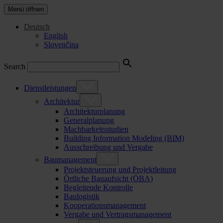
Menü öffnen
Deutsch
English
Slovenčina
Search
Dienstleistungen
Architektur
Architekturplanung
Generalplanung
Machbarkeitsstudien
Building Information Modeling (BIM)
Ausschreibung und Vergabe
Baumanagement
Projektsteuerung und Projektleitung
Örtliche Bauaufsicht (ÖBA)
Begleitende Kontrolle
Baulogistik
Kooperationsmanagement
Vergabe und Vertragsmanagement