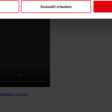
Auswahl erlauben
abethines-wien-at/