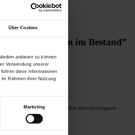
Über Cookies
 Kategorie “Bauen im Bestand”
 Medien anbieten zu können
hrer Verwendung unserer
 Projekt: Elisabethinen Wien-Mitte.
 führen diese Informationen
 Verband der Immobilienwirtschaft.
ie im Rahmen Ihrer Nutzung
www.fiabciprixaustria.at/sieger-2025
Marketing
 Projekt beteiligten Unternehmen. Ohne diese hervorragende