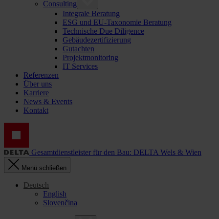
Consulting
Integrale Beratung
ESG und EU-Taxonomie Beratung
Technische Due Diligence
Gebäudezertifizierung
Gutachten
Projektmonitoring
IT Services
Referenzen
Über uns
Karriere
News & Events
Kontakt
Gesamtdienstleister für den Bau: DELTA Wels & Wien
Menü schließen
Deutsch
English
Slovenčina