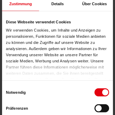
News & Events
Zustimmung
Details
Über Cookies
Kontakt
News & Events
Diese Webseite verwendet Cookies
Gleichenfeier am Salzgries und
Wir verwenden Cookies, um Inhalte und Anzeigen zu
in der Renngasse: Zwei
personalisieren, Funktionen für soziale Medien anbieten
zu können und die Zugriffe auf unsere Website zu
Projekte, ein gemeinsamer
analysieren. Außerdem geben wir Informationen zu Ihrer
Erfolg
Verwendung unserer Website an unsere Partner für
soziale Medien, Werbung und Analysen weiter. Unsere
Partner führen diese Informationen möglicherweise mit
27. Oktober 2025
weiteren Daten zusammen, die Sie ihnen bereitgestellt
Mitten in der Wiener Innenstadt entstehen mit Mitwirkung von
haben oder die sie im Rahmen Ihrer Nutzung der Dienste
DELTA zwei exklusive Immobilienprojekte:
Salzgries 12
und
gesammelt haben.
Renngasse 13
. Beide Bestandsgebäude werden zeitgleich
Einwilligungsauswahl
umfassend saniert – mit höchster Qualität, Präzision und einem
Notwendig
klaren Fokus auf Modernität und Nachhaltigkeit.
Beim Bauvorhaben entstehen hochmoderne Büros und eine
Präferenzen
attraktive Retailfläche in erstklassiger Lage.