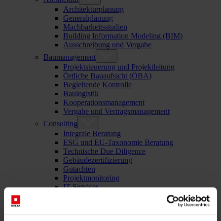
Architekturplanung
Generalplanung
Machbarkeitsstudien
Building Information Modeling (BIM)
Ausschreibung und Vergabe
Baumanagement
Projektsteuerung und Projektleitung
Örtliche Bauaufsicht (ÖBA)
Begleitende Kontrolle
Baulogistik
Kooperationsmanagement
Vergabe und Vertragsmanagement
Consulting
Integrale Beratung
ESG und EU-Taxonomie Beratung
Technische Due Diligence
Gebäudezertifizierung
Gutachten
Projektmonitoring
IT Services
Referenzen
Über uns
Karriere