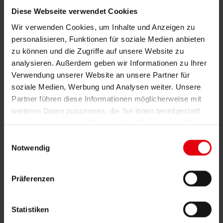
Diese Webseite verwendet Cookies
Hochleistungsbaustelle mitten
Wir verwenden Cookies, um Inhalte und Anzeigen zu
in Salzburg
personalisieren, Funktionen für soziale Medien anbieten
zu können und die Zugriffe auf unsere Website zu
analysieren. Außerdem geben wir Informationen zu Ihrer
29. September 2025
Verwendung unserer Website an unsere Partner für
Das neue Landesdienstleistungszentrum (LDZ) Salzburg wächst
soziale Medien, Werbung und Analysen weiter. Unsere
rasant in die Höhe – mit bis zu 500 Handwerker:innen gleichzeitig
Partner führen diese Informationen möglicherweise mit
auf der Baustelle, Hybridbauweise aus Holz und Beton,
Photovoltaik-Fassade und einer Nettonutzfläche von rund 50.000
weiteren Daten zusammen, die Sie ihnen bereitgestellt
m². Damit entsteht das modernste Verwaltungsgebäude Österreichs.
haben oder die sie im Rahmen Ihrer Nutzung der Dienste
Wir bei DELTA übernehmen gemeinsam mit
Drees & Sommer
gesammelt haben.
Einwilligungsauswahl
Österreich
die Begleitende Kontrolle (BK) dieses
Notwendig
Jahrhundertprojekts. Auf DELTA-Seite verantworten David Gucher
und
Ingo Huber
die Umsetzung.
Präferenzen
Besonderheiten des Projekts:
Statistiken
▪️ Rohbau und Innenausbau laufen parallel