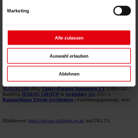
▪️ Hybridbauweise sorgt für Geschwindigkeit & Nachhaltigkeit
Marketing
▪️
klimaaktiv
-Zertifizierung mit 900 Punkten
▪️ Platz für 1.300 moderne Arbeitsplätze und einen offenen
Bürgerservice
Alle zulassen
▪️ Die Firstfeier ist bereits für November 2025 geplant – ein
sichtbarer Meilenstein auf dem Weg zur Fertigstellung Ende 2026.
Auswahl erlauben
Ein herzliches Dankeschön an alle Projektbeteiligten für die
hervorragende Zusammenarbeit!
Ablehnen
Land Salzburg
(AG),
𝗕𝘂𝗿𝘁𝘀𝗰𝗵𝗲𝗿-𝗗𝘂𝗿𝗶𝗴
(GP-AG),
M.O.O.CON
(PS),
Vasko+Partner Ingenieure ZT
(ÖBA-AG /
BauKG),
HABAU GROUP
&
Swietelsky AG
(GU+),
Baumschlager Eberle Architekten
(Ausführungsplanung), uvm.
Bildhinweis:
https://service.salzburg.gv.at/
und DELTA