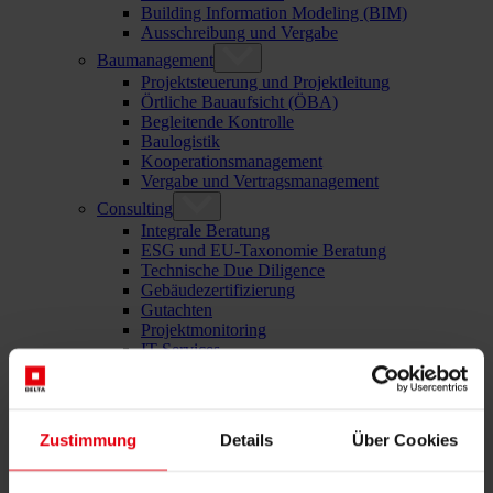
Building Information Modeling (BIM)
Ausschreibung und Vergabe
Baumanagement
Projektsteuerung und Projektleitung
Örtliche Bauaufsicht (ÖBA)
Begleitende Kontrolle
Baulogistik
Kooperationsmanagement
Vergabe und Vertragsmanagement
Consulting
Integrale Beratung
ESG und EU-Taxonomie Beratung
Technische Due Diligence
Gebäudezertifizierung
Gutachten
Projektmonitoring
IT Services
Referenzen
Über uns
Karriere
News & Events
Zustimmung
Details
Über Cookies
Kontakt
News & Events