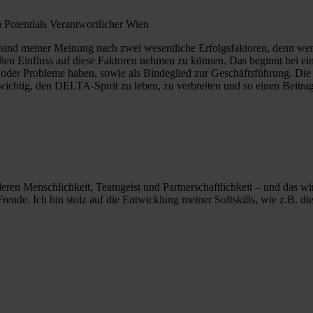
Potentials Verantwortlicher Wien
ind meiner Meinung nach zwei wesentliche Erfolgsfaktoren, denn wenn 
ßen Einfluss auf diese Faktoren nehmen zu können. Das beginnt bei ein
en oder Probleme haben, sowie als Bindeglied zur Geschäftsführung. 
r wichtig, den DELTA-Spirit zu leben, zu verbreiten und so einen Beitr
n Menschlichkeit, Teamgeist und Partnerschaftlichkeit – und das wird
ude. Ich bin stolz auf die Entwicklung meiner Softskills, wie z.B. die