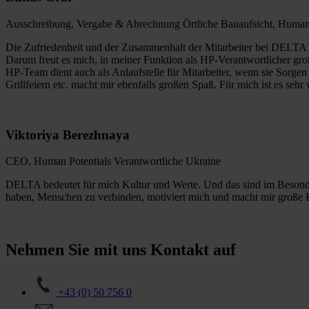
Ausschreibung, Vergabe & Abrechnung Örtliche Bauaufsicht, Human 
Die Zufriedenheit und der Zusammenhalt der Mitarbeiter bei DELTA s
Darum freut es mich, in meiner Funktion als HP-Verantwortlicher gro
HP-Team dient auch als Anlaufstelle für Mitarbeiter, wenn sie Sorg
Grillfeiern etc. macht mir ebenfalls großen Spaß. Für mich ist es seh
Viktoriya Berezhnaya
CEO, Human Potentials Verantwortliche Ukraine
DELTA bedeutet für mich Kultur und Werte. Und das sind im Besondere
haben, Menschen zu verbinden, motiviert mich und macht mir große Fre
Nehmen Sie mit uns Kontakt auf
+43 (0) 50 756 0