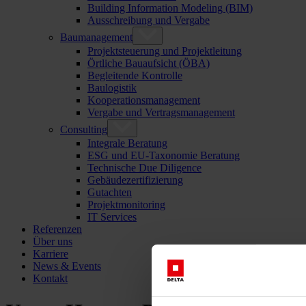
Building Information Modeling (BIM)
Ausschreibung und Vergabe
Baumanagement
Projektsteuerung und Projektleitung
Örtliche Bauaufsicht (ÖBA)
Begleitende Kontrolle
Baulogistik
Kooperationsmanagement
Vergabe und Vertragsmanagement
Consulting
Integrale Beratung
ESG und EU-Taxonomie Beratung
Technische Due Diligence
Gebäudezertifizierung
Gutachten
Projektmonitoring
IT Services
Referenzen
Über uns
Karriere
News & Events
Kontakt