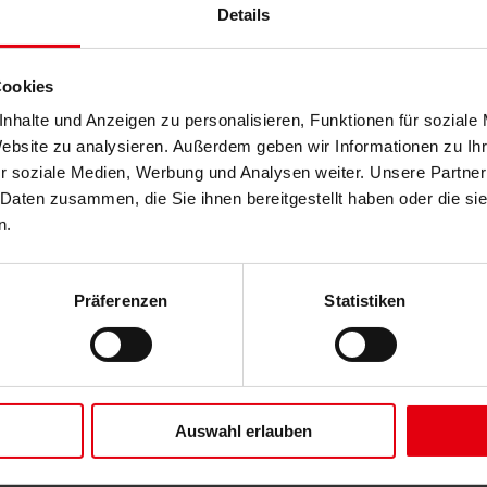
Details
Cookies
nhalte und Anzeigen zu personalisieren, Funktionen für soziale
h, sondern Menschen, die sich von ganzem Herzen dem Thema Human P
en von ihnen bald persönlich kennen!
Website zu analysieren. Außerdem geben wir Informationen zu I
r soziale Medien, Werbung und Analysen weiter. Unsere Partner
 Daten zusammen, die Sie ihnen bereitgestellt haben oder die s
n.
meiner beruflichen Laufbahn hat mich die Arbeit mit Menschen stets b
d motivierend in unterschiedlichen Belangen begleiten. Unser Manageme
Präferenzen
Statistiken
nsam proaktiv und laufend Innovationsmöglichkeiten sowie Prozessopt
aftliche Zusammenarbeit unserer Teams und Mitarbeiter:innen sowie auf
 Arbeitgeber aus.
Auswahl erlauben
.