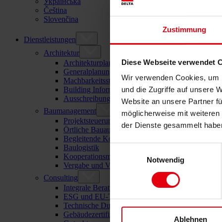
Українська
Čeština
Slovenčina
Zustimmung
Dienstleistungen
Architektur
Diese Webseite verwendet 
Architekturplanung
Generalplanung
Wir verwenden Cookies, um I
Machbarkeitsstudien
Building Information Modeling (BIM)
und die Zugriffe auf unsere 
Ausschreibung und Vergabe
Website an unsere Partner fü
Baumanagement
möglicherweise mit weiteren
Projektsteuerung und Projektleitung
der Dienste gesammelt habe
Örtliche Bauaufsicht (ÖBA)
Begleitende Kontrolle
Baulogistik
Einwilligungsauswahl
Kooperationsmanagement
Notwendig
Vergabe und Vertragsmanagement
Consulting
Integrale Beratung
ESG und EU-Taxonomie Beratung
Technische Due Diligence
Gebäudezertifizierung
Ablehnen