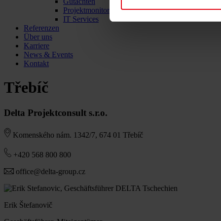
Gutachten
Projektmonitoring
IT Services
Referenzen
Über uns
Karriere
News & Events
Kontakt
Třebíč
Delta Projektconsult s.r.o.
Komenského nám. 1342/7, 674 01 Třebíč
+420 568 800 800
office@delta-group.cz
Erik Štefanovič