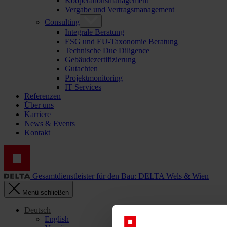
Kooperationsmanagement
Vergabe und Vertragsmanagement
Consulting
Integrale Beratung
ESG und EU-Taxonomie Beratung
Technische Due Diligence
Gebäudezertifizierung
Gutachten
Projektmonitoring
IT Services
Referenzen
Über uns
Karriere
News & Events
Kontakt
Gesamtdienstleister für den Bau: DELTA Wels & Wien
Menü schließen
Deutsch
English