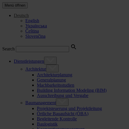
Menü öffnen
Deutsch
English
Українська
Čeština
Slovenčina
Search
Dienstleistungen
Architektur
Architekturplanung
Generalplanung
Machbarkeitsstudien
Building Information Modeling (BIM)
Ausschreibung und Vergabe
Baumanagement
Projektsteuerung und Projektleitung
Örtliche Bauaufsicht (ÖBA)
Begleitende Kontrolle
Baulogistik