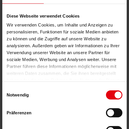
Geschäftsführer, Business Development, Allianzen Partnering,
Digitalisierung
Diese Webseite verwendet Cookies
Wir verwenden Cookies, um Inhalte und Anzeigen zu
Mag. (FH) David Greiner
personalisieren, Funktionen für soziale Medien anbieten
Geschäftsführer, Finanzen und Rechnungswesen, Controlling
zu können und die Zugriffe auf unsere Website zu
analysieren. Außerdem geben wir Informationen zu Ihrer
Verwendung unserer Website an unsere Partner für
DI Wolfgang Kradischnig
soziale Medien, Werbung und Analysen weiter. Unsere
Geschäftsführer, Unternehmenssprecher, Corporate
Partner führen diese Informationen möglicherweise mit
Communications, Human Potentials, Innovation
weiteren Daten zusammen, die Sie ihnen bereitgestellt
Delta Baumanagement GmbH
haben oder die sie im Rahmen Ihrer Nutzung der Dienste
gesammelt haben.
Einwilligungsauswahl
Haidingergasse 2, A - 1030 Wien
Notwendig
+43 (0) 50 756 200
Präferenzen
baumanagement@delta.at