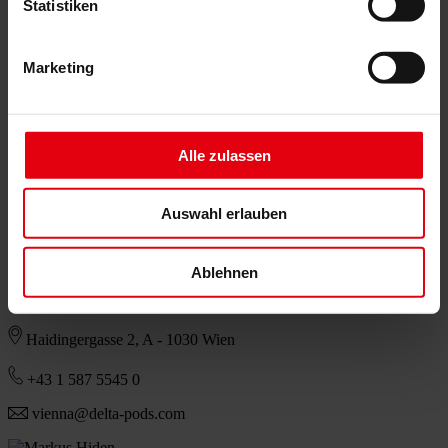
Statistiken
Ing. Andreas Dopplmair
Geschäftsführer, Miteigentümer
Marketing
DI Ingo Huber
Geschäftsführer, Miteigentümer
Alle zulassen
Auswahl erlauben
Evelyn Parnigoni
Geschäftsführer, Miteigentümer
Ablehnen
Delta Pods Architects ZT GmbH
Haidingergasse 2, A - 1030 Wien
+43 1 587 5545 0
vienna@delta-pods.com