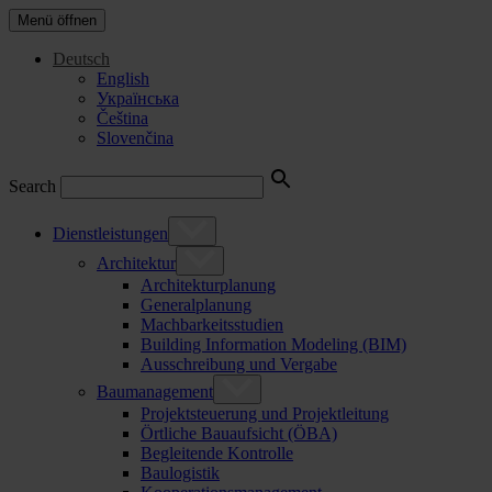
Menü öffnen
Deutsch
English
Українська
Čeština
Slovenčina
Search
Dienstleistungen
Architektur
Architekturplanung
Generalplanung
Machbarkeitsstudien
Building Information Modeling (BIM)
Ausschreibung und Vergabe
Baumanagement
Projektsteuerung und Projektleitung
Örtliche Bauaufsicht (ÖBA)
Begleitende Kontrolle
Baulogistik