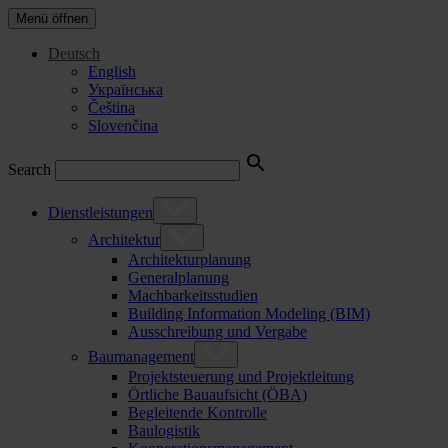
Menü öffnen
Deutsch
English
Українська
Čeština
Slovenčina
Search
Dienstleistungen
Architektur
Architekturplanung
Generalplanung
Machbarkeitsstudien
Building Information Modeling (BIM)
Ausschreibung und Vergabe
Baumanagement
Projektsteuerung und Projektleitung
Örtliche Bauaufsicht (ÖBA)
Begleitende Kontrolle
Baulogistik