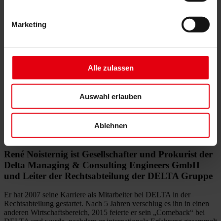
Gutachten
Projektmonitoring
IT Services
Marketing
Referenzen
Über uns
Karriere
News & Events
Kontakt
Alle zulassen
DELTA Management Team
Auswahl erlauben
René Noisternig
Ablehnen
René Noisternig ist Gesellschafter und Prokurist der
Delta Managing & Consulting Engineers GmbH
und Leiter der Rechtsabteilung der DELTA Gruppe
Er hat 2007 seine Karriere als Mitarbeiter bei DELTA in der
Rechtsabteilung gestartet. Nach 5 Jahren verschlug es ihn in einen
anderen Wirtschaftsbereich, 2015 feierte er sein „Comeback“ bei