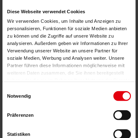
Українська
Čeština
Diese Webseite verwendet Cookies
Slovenčina
Wir verwenden Cookies, um Inhalte und Anzeigen zu
Dienstleistungen
personalisieren, Funktionen für soziale Medien anbieten
Architektur
zu können und die Zugriffe auf unsere Website zu
Architekturplanung
analysieren. Außerdem geben wir Informationen zu Ihrer
Generalplanung
Machbarkeitsstudien
Verwendung unserer Website an unsere Partner für
Building Information Modeling (BIM)
soziale Medien, Werbung und Analysen weiter. Unsere
Ausschreibung und Vergabe
Partner führen diese Informationen möglicherweise mit
Baumanagement
weiteren Daten zusammen, die Sie ihnen bereitgestellt
Projektsteuerung und Projektleitung
haben oder die sie im Rahmen Ihrer Nutzung der Dienste
Örtliche Bauaufsicht (ÖBA)
Begleitende Kontrolle
gesammelt haben.
Einwilligungsauswahl
Baulogistik
Notwendig
Kooperationsmanagement
Vergabe und Vertragsmanagement
Consulting
Präferenzen
Integrale Beratung
ESG und EU-Taxonomie Beratung
Technische Due Diligence
Gebäudezertifizierung
Statistiken