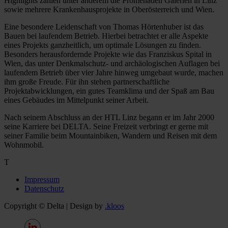
Highlights zählen unter anderem die Promenaden Galerien in Linz
sowie mehrere Krankenhausprojekte in Oberösterreich und Wien.
Eine besondere Leidenschaft von Thomas Hörtenhuber ist das
Bauen bei laufendem Betrieb. Hierbei betrachtet er alle Aspekte
eines Projekts ganzheitlich, um optimale Lösungen zu finden.
Besonders herausfordernde Projekte wie das Franziskus Spital in
Wien, das unter Denkmalschutz- und archäologischen Auflagen bei
laufendem Betrieb über vier Jahre hinweg umgebaut wurde, machen
ihm große Freude. Für ihn stehen partnerschaftliche
Projektabwicklungen, ein gutes Teamklima und der Spaß am Bau
eines Gebäudes im Mittelpunkt seiner Arbeit.
Nach seinem Abschluss an der HTL Linz begann er im Jahr 2000
seine Karriere bei DELTA. Seine Freizeit verbringt er gerne mit
seiner Familie beim Mountainbiken, Wandern und Reisen mit dem
Wohnmobil.
T
Impressum
Datenschutz
Copyright © Delta | Design by
.kloos