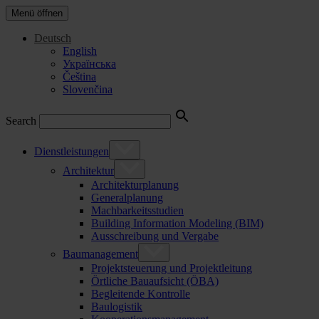
Menü öffnen
Deutsch
English
Українська
Čeština
Slovenčina
Search
Dienstleistungen
Architektur
Architekturplanung
Generalplanung
Machbarkeitsstudien
Building Information Modeling (BIM)
Ausschreibung und Vergabe
Baumanagement
Projektsteuerung und Projektleitung
Örtliche Bauaufsicht (ÖBA)
Begleitende Kontrolle
Baulogistik