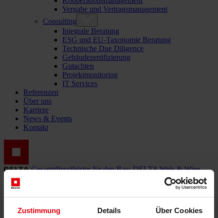
Kooperationsmanagement
Vergabe und Vertragsmanagement
Consulting
Integrale Beratung
ESG und EU-Taxonomie Beratung
Technische Due Diligence
Gebäudezertifizierung
Gutachten
Projektmonitoring
IT Services
Referenzen
Über uns
Karriere
News & Events
Kontakt
Gesamtdienstleister für den Bau: DELTA Wels & Wien
Menü schließen
Deutsch
Zustimmung
Details
Über Cookies
English