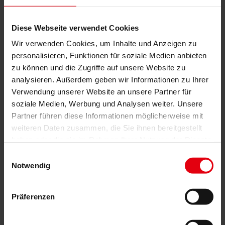
Українська
Čeština
Slovenčina
Diese Webseite verwendet Cookies
Dienstleistungen
Wir verwenden Cookies, um Inhalte und Anzeigen zu
Architektur
personalisieren, Funktionen für soziale Medien anbieten
Architekturplanung
zu können und die Zugriffe auf unsere Website zu
Generalplanung
analysieren. Außerdem geben wir Informationen zu Ihrer
Machbarkeitsstudien
Building Information Modeling (BIM)
Verwendung unserer Website an unsere Partner für
Ausschreibung und Vergabe
soziale Medien, Werbung und Analysen weiter. Unsere
Baumanagement
Partner führen diese Informationen möglicherweise mit
Projektsteuerung und Projektleitung
weiteren Daten zusammen, die Sie ihnen bereitgestellt
Örtliche Bauaufsicht (ÖBA)
haben oder die sie im Rahmen Ihrer Nutzung der Dienste
Begleitende Kontrolle
Baulogistik
gesammelt haben.
Einwilligungsauswahl
Kooperationsmanagement
Notwendig
Vergabe und Vertragsmanagement
Consulting
Integrale Beratung
Präferenzen
ESG und EU-Taxonomie Beratung
Technische Due Diligence
Gebäudezertifizierung