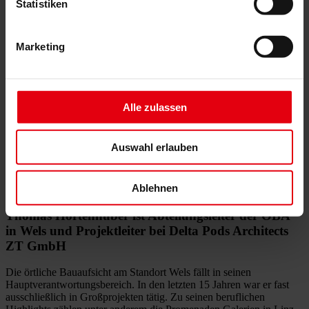
Gutachten
Statistiken
Projektmonitoring
IT Services
Referenzen
Marketing
Über uns
Karriere
News & Events
Kontakt
Alle zulassen
DELTA Management Team
Auswahl erlauben
Thomas Hörtenhuber
Ablehnen
Thomas Hörtenhuber ist Abteilungsleiter der ÖBA
in Wels und Projektleiter bei Delta Pods Architects
ZT GmbH
Die örtliche Bauaufsicht am Standort Wels fällt in seinen
Hauptverantwortungsbereich. In den letzten 15 Jahren war er fast
ausschließlich in Großprojekten tätig. Zu seinen beruflichen