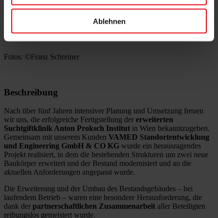
Leistungen von DELTA
Ablehnen
Architekturplanung
Fotos: ©Franz Schreiner
Beschreibung
Nach über fünf Jahren intensiver Planung und Umsetzung freuen
wir uns, die erfolgreiche Fertigstellung der
erweiterten
Suchtgiftklinik Anton Proksch Institut
in Wien bekanntzugeben.
Gemeinsam mit unserem Kunden
VAMED Standortentwicklung
und Engineering GmbH & CO KG
wurde ein herausragendes
Projekt realisiert, in dem die bestehenden Strukturen um zwei neue
Baukörper erweitert und der Bestand modernisiert und an die
aktuellen Anforderungen angepasst wurde.
Die Erweiterung und der Umbau des Bestandsgebäudes – bei
laufendem Betrieb – waren eine besondere Herausforderung, die
dank der
partnerschaftlichen Zusammenarbeit
aller Beteiligten
reibungslos gemeistert wurde.