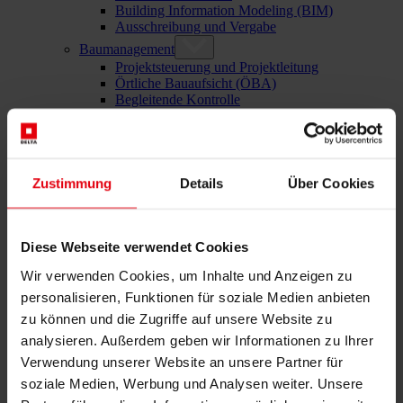
Building Information Modeling (BIM)
Ausschreibung und Vergabe
Baumanagement
Projektsteuerung und Projektleitung
Örtliche Bauaufsicht (ÖBA)
Begleitende Kontrolle
Baulogistik
Kooperationsmanagement
Vergabe und Vertragsmanagement
Consulting
Zustimmung
Details
Über Cookies
Integrale Beratung
ESG und EU-Taxonomie Beratung
Technische Due Diligence
Gebäudezertifizierung
Diese Webseite verwendet Cookies
Gutachten
Projektmonitoring
Wir verwenden Cookies, um Inhalte und Anzeigen zu
IT Services
personalisieren, Funktionen für soziale Medien anbieten
Referenzen
Über uns
zu können und die Zugriffe auf unsere Website zu
Karriere
analysieren. Außerdem geben wir Informationen zu Ihrer
News & Events
Verwendung unserer Website an unsere Partner für
Kontakt
soziale Medien, Werbung und Analysen weiter. Unsere