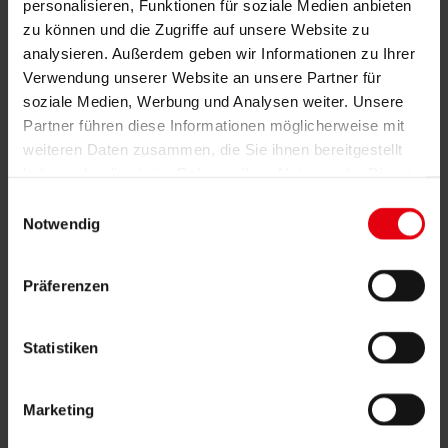
Gutachten
personalisieren, Funktionen für soziale Medien anbieten
Projektmonitoring
zu können und die Zugriffe auf unsere Website zu
IT Services
analysieren. Außerdem geben wir Informationen zu Ihrer
Referenzen
Über uns
Verwendung unserer Website an unsere Partner für
Karriere
soziale Medien, Werbung und Analysen weiter. Unsere
News & Events
Partner führen diese Informationen möglicherweise mit
Kontakt
weiteren Daten zusammen, die Sie ihnen bereitgestellt
Referenzen
haben oder die sie im Rahmen Ihrer Nutzung der Dienste
gesammelt haben.
Einwilligungsauswahl
Notwendig
Ekom, Piešťany
Alle Referenzen
Präferenzen
Projektdetails
Statistiken
Auftraggeber
EKOM spol. s.r.o.
Marketing
Daten