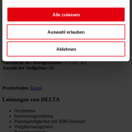
Gebäudetyp:
Bürogebäude mit 3 Stockwerken mit einem Parkhaus
Alle zulassen
Architektenstudie:
08/2016
Fassade:
Ganzverglaste Fassade mit zuerkannten
Sichtbetonkonstruktionen, Objekt mit Innenatrium und belebter
Grünfläche
Auswahl erlauben
Zusatzräumlichkeiten:
Erholungs- und Versammlungszonen,
Küchen, Fitnessraum, Schulungs- und Präsentationsräume
Planungstätigkeiten:
8/2016 – 12/2016
Ablehnen
Planung:
BIM (Gewerks-Architektur, Baukonstruktionen, Statik)
Errichtungsdauer:
4/2017 – 1/2018 (10 Monate)
Nutzfläche des Bürogebäudes:
1713,07 m2
Anzahl der Stellplätze:
90
Projektvideo
:
Ekom
Leistungen von DELTA
Architektur
Innenraumgestaltung
Planungstätigkeiten mit BIM-Standard
Vergabemanagement
Baumanagement