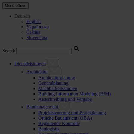
Menü öffnen
Deutsch
English
Українська
Čeština
Slovenčina
Search
Dienstleistungen
Architektur
Architekturplanung
Generalplanung
Machbarkeitsstudien
Building Information Modeling (BIM)
Ausschreibung und Vergabe
Baumanagement
Projektsteuerung und Projektleitung
Örtliche Bauaufsicht (ÖBA)
Begleitende Kontrolle
Baulogistik