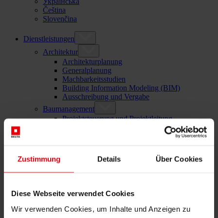
Українська
Čeština
Slovenčina
Dienstleistungen
Architektur
Architekturplanung
Generalplanung
Machbarkeitsstudien
Building Information Modeling (BIM)
Ausschreibung und Vergabe
Baumanagement
Projektsteuerung und Projektleitung
Örtliche Bauaufsicht (ÖBA)
Begleitende Kontrolle
Baulogistik
Kooperationsmanagement
Zustimmung
Details
Über Cookies
Vergabe und Vertragsmanagement
Consulting
Integrale Beratung
ESG und EU-Taxonomie Beratung
Diese Webseite verwendet Cookies
Technische Due Diligence
Wir verwenden Cookies, um Inhalte und Anzeigen zu
Gebäudezertifizierung