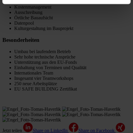
Projektsteuerung
Kostenmanagement
Ausschreibung
Örtliche Bauaufsicht
Datenpool
Kulturgestaltung im Bauprojekt
Besonderheiten
Umbau bei laufendem Betrieb
Sehr hohe technische Ansprüche
Unterstützung aus den EU-Fonds
Einhaltung von Terminen und Qualität
Internationales Team
Insgesamt vier Teamworkshops
250 neue Arbeitsplätze
EU SAFE BUILDING Zertifikat
Jetzt teilen
Share on LinkedIn
Share on Facebook