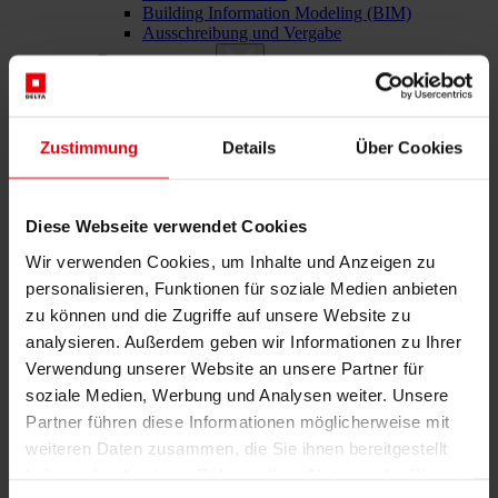
Building Information Modeling (BIM)
Ausschreibung und Vergabe
Baumanagement
Projektsteuerung und Projektleitung
Örtliche Bauaufsicht (ÖBA)
Begleitende Kontrolle
Baulogistik
Zustimmung
Details
Über Cookies
Kooperationsmanagement
Vergabe und Vertragsmanagement
Consulting
Diese Webseite verwendet Cookies
Integrale Beratung
ESG und EU-Taxonomie Beratung
Wir verwenden Cookies, um Inhalte und Anzeigen zu
Technische Due Diligence
personalisieren, Funktionen für soziale Medien anbieten
Gebäudezertifizierung
Gutachten
zu können und die Zugriffe auf unsere Website zu
Projektmonitoring
analysieren. Außerdem geben wir Informationen zu Ihrer
IT Services
Verwendung unserer Website an unsere Partner für
Referenzen
Über uns
soziale Medien, Werbung und Analysen weiter. Unsere
Karriere
Partner führen diese Informationen möglicherweise mit
News & Events
weiteren Daten zusammen, die Sie ihnen bereitgestellt
Kontakt
haben oder die sie im Rahmen Ihrer Nutzung der Dienste