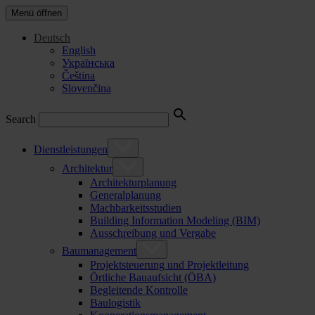
Menü öffnen
Deutsch
English
Українська
Čeština
Slovenčina
Search
Dienstleistungen
Architektur
Architekturplanung
Generalplanung
Machbarkeitsstudien
Building Information Modeling (BIM)
Ausschreibung und Vergabe
Baumanagement
Projektsteuerung und Projektleitung
Örtliche Bauaufsicht (ÖBA)
Begleitende Kontrolle
Baulogistik