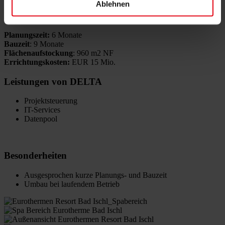
Ablehnen
Daten
Planungszeit:
6 Monate
Bauzeit
: 9 Monate
Flächenaufstockung
: 960 m2 NF
Errichtungskosten:
EUR 15 Mio.
Leistungen von DELTA
Projektsteuerung
IT-Services
Datenpool
Besonderheiten
Ausgesprochen kurze Planungs- und Bauzeit
Umbau bei laufendem Betrieb