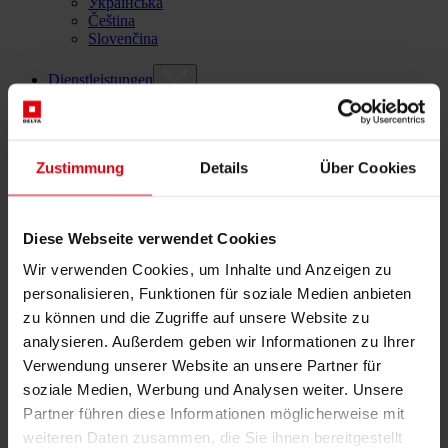
Українська
Čeština
Slovenčina
Dienstleistungen
Architektur
Architekturplanung
Generalplanung
Machbarkeitsstudien
Zustimmung
Details
Über Cookies
Building Information Modeling (BIM)
Ausschreibung und Vergabe
Baumanagement
Diese Webseite verwendet Cookies
Projektsteuerung und Projektleitung
Örtliche Bauaufsicht (ÖBA)
Wir verwenden Cookies, um Inhalte und Anzeigen zu
Begleitende Kontrolle
personalisieren, Funktionen für soziale Medien anbieten
Baulogistik
Kooperationsmanagement
zu können und die Zugriffe auf unsere Website zu
Vergabe und Vertragsmanagement
analysieren. Außerdem geben wir Informationen zu Ihrer
Consulting
Verwendung unserer Website an unsere Partner für
Integrale Beratung
soziale Medien, Werbung und Analysen weiter. Unsere
ESG und EU-Taxonomie Beratung
Partner führen diese Informationen möglicherweise mit
Technische Due Diligence
Gebäudezertifizierung
weiteren Daten zusammen, die Sie ihnen bereitgestellt