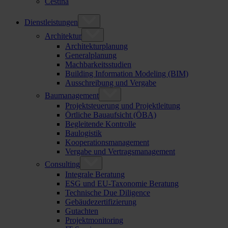
Čeština
Dienstleistungen
Architektur
Architekturplanung
Generalplanung
Machbarkeitsstudien
Building Information Modeling (BIM)
Ausschreibung und Vergabe
Baumanagement
Projektsteuerung und Projektleitung
Örtliche Bauaufsicht (ÖBA)
Begleitende Kontrolle
Baulogistik
Kooperationsmanagement
Vergabe und Vertragsmanagement
Consulting
Integrale Beratung
ESG und EU-Taxonomie Beratung
Technische Due Diligence
Gebäudezertifizierung
Gutachten
Projektmonitoring