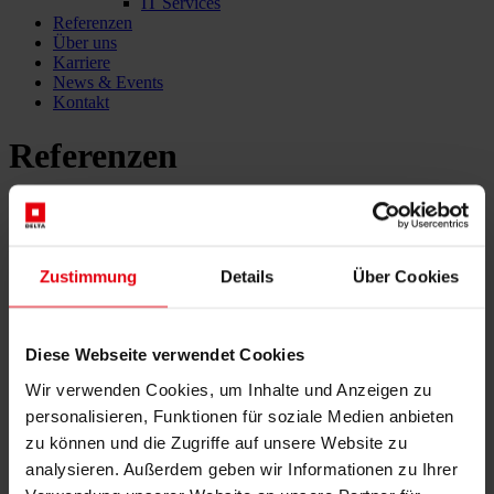
IT Services
Referenzen
Über uns
Karriere
News & Events
Kontakt
Referenzen
Gradačac Wasser –
Projektdurchführung
Zustimmung
Details
Über Cookies
einschließlich Beschaffung und
Bauaufsicht
Diese Webseite verwendet Cookies
Wir verwenden Cookies, um Inhalte und Anzeigen zu
Alle Referenzen
personalisieren, Funktionen für soziale Medien anbieten
Projektdetails
zu können und die Zugriffe auf unsere Website zu
analysieren. Außerdem geben wir Informationen zu Ihrer
Auftraggeber: