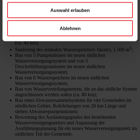
durch eine Kofinanzierung der Stadtverwaltung von Gradačac
kofinanziert werden soll.
Auswahl erlauben
Bau von 2 Brunnen (Kapazität ca. 100 l/s), einer Leitwarte
sowie Beschaffung und Installation von Chlorungsanlagen;
Ablehnen
Ersatz bestehender Asbestzement-Rohrleitungen und Rohre
mit unzureichendem Querschnitt im Stadtgebiet von Gradačac
(ca. 40 km);
3
Sanierung des zentralen Wasserspeichers Skorici, 1.500 m
;
Bau von 5 Pumpstationen im neuen südlichen
Wasserversorgungssystem und von 5
Druckerhöhungsstationen im neuen südlichen
Wasserversorgungssystem;
Bau von 6 Wasserspeichern im neuen südlichen
Wasserversorgungssystem;
Bau von Wasserverteilungsnetzen, die an das südliche System
angeschlossen werden sollen (ca. 80 km);
Bau eines Abwassersammelsystems für vier Gemeinden im
nördlichen Gebiet, Rohrleitungen von 20 km Länge und
sieben Abwasserpumpstationen;
Bewertung des Auslastungsgrades des bestehenden
Wasserversorgungsnetzes und Anpassung der
Ausführungsplanung für ein neues Wasserversorgungsnetz im
südlichen Teil der Gemeinde.