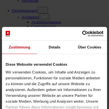
Slovenčina
Dienstleistungen
Architektur
Architekturplanung
Generalplanung
Machbarkeitsstudien
Building Information Modeling (BIM)
Ausschreibung und Vergabe
Baumanagement
Zustimmung
Details
Über Cookies
Projektsteuerung und Projektleitung
Örtliche Bauaufsicht (ÖBA)
Begleitende Kontrolle
Baulogistik
Diese Webseite verwendet Cookies
Kooperationsmanagement
Wir verwenden Cookies, um Inhalte und Anzeigen zu
Vergabe und Vertragsmanagement
personalisieren, Funktionen für soziale Medien anbieten
Consulting
Integrale Beratung
zu können und die Zugriffe auf unsere Website zu
ESG und EU-Taxonomie Beratung
analysieren. Außerdem geben wir Informationen zu Ihrer
Technische Due Diligence
Verwendung unserer Website an unsere Partner für
Gebäudezertifizierung
Gutachten
soziale Medien, Werbung und Analysen weiter. Unsere
Projektmonitoring
Partner führen diese Informationen möglicherweise mit