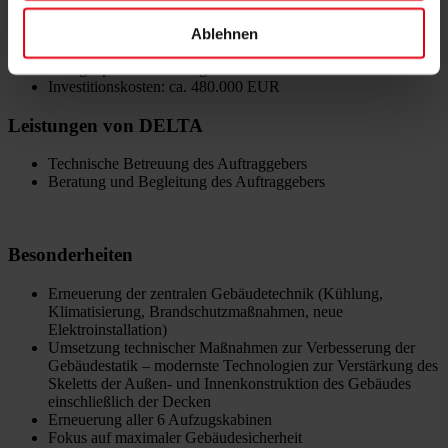
Bauzeit: 10/2017 – 9/2019 (24 Monate)
Bürofläche: 19.000 m²
Ablehnen
Stockwerke: 13
Garagenplätze im Untergeschoss
Investitionskosten: ca. 480.000 EUR
Leistungen von DELTA
Technische Betreuung des Auftraggebers
Beratung und Begleitung des Auftraggebers
Besonderheiten
Erneuerung der zentralen Gebäudetechnik (Kühlung,
Klimatisierung, Brandschutzmaßnahmen, neue
Elektroinstallation)
Umsetzung technischer Maßnahmen zur Verbesserung der
Gebäudestatik – modernste Technologien zur Verstärkung des
Skeletts der Außen- und Innenkonstruktion des Gebäudes
einschließlich der Decken
Erneuerung aller 6 Aufzugskabinen
Fokus auf maximaler Gebäudesicherheit