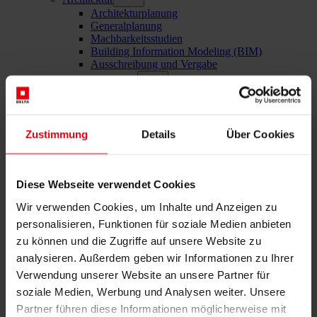
Architekturplanung
Generalplanung
Machbarkeitsstudien
Building Information Modeling (BIM)
Ausschreibung und Vergabe
Baumanagement
Projektsteuerung und Projektleitung
Örtliche Bauaufsicht (ÖBA)
Begleitende Kontrolle
Zustimmung
Details
Über Cookies
Baulogistik
Kooperationsmanagement
Vergabe und Vertragsmanagement
Consulting
Diese Webseite verwendet Cookies
Integrale Beratung
ESG und EU-Taxonomie Beratung
Wir verwenden Cookies, um Inhalte und Anzeigen zu
Technische Due Diligence
personalisieren, Funktionen für soziale Medien anbieten
Gebäudezertifizierung
zu können und die Zugriffe auf unsere Website zu
Gutachten
Projektmonitoring
analysieren. Außerdem geben wir Informationen zu Ihrer
IT Services
Verwendung unserer Website an unsere Partner für
Referenzen
soziale Medien, Werbung und Analysen weiter. Unsere
Über uns
Karriere
Partner führen diese Informationen möglicherweise mit