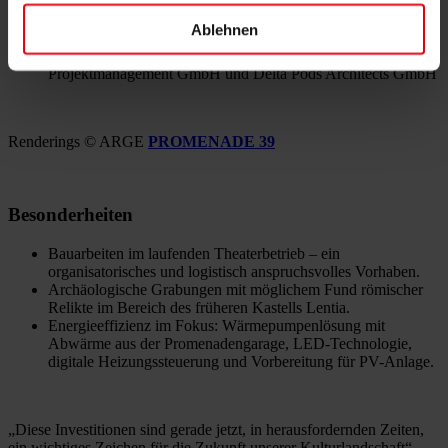
Leistungen von DELTA
Ablehnen
Örtliche Bauaufsicht (ÖBA) in ARGE Neumayer
Projektmanagement GmbH und Delta Pods Architects GmbH
Renderings © ARGE
PROMENADE 39
Besonderheiten
Bauarbeiten im laufenden Theaterbetrieb – ein
organisatorisches und logistisch anspruchsvolles Vorhaben.
Archäologische Grabungen mit möglichem Fund römischer
Relikte im Bereich des früheren Kastells Lentia.
Energieeffizienz im Fokus: Wärmepumpenlösung mit
Abwärme aus der Promenadengarage, LED-Technologie,
digitale Heizungssteuerung und Vorbereitung für PV-Anlage.
„Diese Investitionen sind gerade jetzt, in herausfordernden Zeiten,
ein wichtiges Zeichen für die Zukunft unserer Kulturlandschaft“,