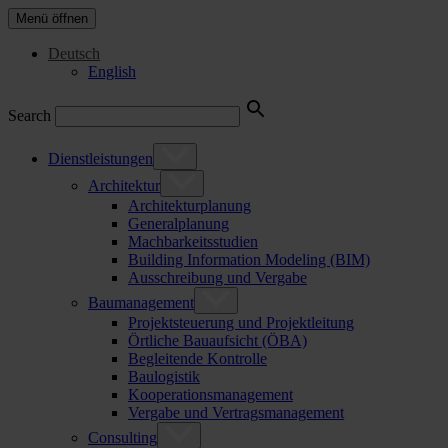
Menü öffnen
Deutsch
English
Search
Dienstleistungen
Architektur
Architekturplanung
Generalplanung
Machbarkeitsstudien
Building Information Modeling (BIM)
Ausschreibung und Vergabe
Baumanagement
Projektsteuerung und Projektleitung
Örtliche Bauaufsicht (ÖBA)
Begleitende Kontrolle
Baulogistik
Kooperationsmanagement
Vergabe und Vertragsmanagement
Consulting