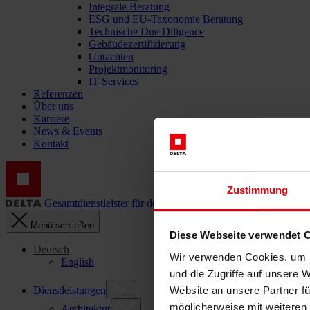
Integrale Beratung
ESG und EU-Taxonomie Beratung
Technische Due Diligence
Gebäudezertifizierung
Gutachten
Projektmonitoring
IT Services
Referenzen
Über uns
Karriere
News & Events
Kontakt
Zustimmung
Gesamtdienstleister für den Bau: DELTA Wels & Wien
Menü schließen
Diese Webseite verwendet 
Deutsch
Wir verwenden Cookies, um I
English
und die Zugriffe auf unsere 
Website an unsere Partner fü
Dienstleistungen
möglicherweise mit weiteren
Architektur