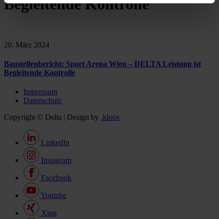
Begleitende Kontrolle
20. März 2024
Baustellenbericht: Sport Arena Wien – DELTA Leistung ist
Begleitende Kontrolle
Impressum
Datenschutz
Copyright © Delta | Design by
.kloos
LinkedIn
Instagram
Facebook
Youtube
Xing