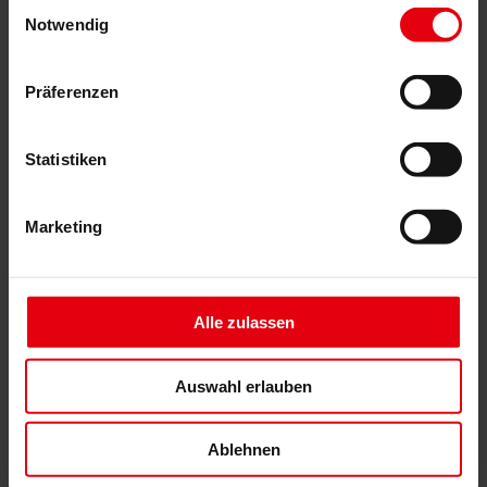
Einwilligungsauswahl
Building Information Modeling (BIM)
Notwendig
Ausschreibung und Vergabe
Baumanagement
Projektsteuerung und Projektleitung
Präferenzen
Örtliche Bauaufsicht (ÖBA)
Begleitende Kontrolle
Baulogistik
Kooperationsmanagement
Statistiken
Vergabe und Vertragsmanagement
Consulting
Marketing
Integrale Beratung
ESG und EU-Taxonomie Beratung
Technische Due Diligence
Gebäudezertifizierung
Gutachten
Alle zulassen
Projektmonitoring
IT Services
Referenzen
Über uns
Auswahl erlauben
Karriere
News & Events
Kontakt
Ablehnen