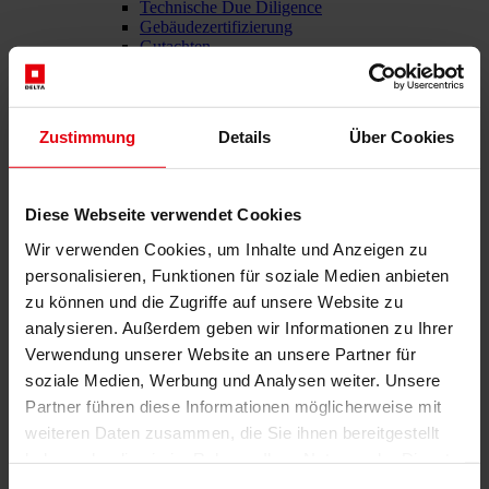
Technische Due Diligence
Gebäudezertifizierung
Gutachten
Projektmonitoring
IT Services
Referenzen
Über uns
Zustimmung
Details
Über Cookies
Karriere
News & Events
Kontakt
Diese Webseite verwendet Cookies
Wir verwenden Cookies, um Inhalte und Anzeigen zu
personalisieren, Funktionen für soziale Medien anbieten
Gesamtdienstleister für den Bau: DELTA Wels & Wien
zu können und die Zugriffe auf unsere Website zu
Menü schließen
analysieren. Außerdem geben wir Informationen zu Ihrer
Deutsch
Verwendung unserer Website an unsere Partner für
soziale Medien, Werbung und Analysen weiter. Unsere
Dienstleistungen
Partner führen diese Informationen möglicherweise mit
Architektur
weiteren Daten zusammen, die Sie ihnen bereitgestellt
Architekturplanung
haben oder die sie im Rahmen Ihrer Nutzung der Dienste
Generalplanung
Machbarkeitsstudien
gesammelt haben.