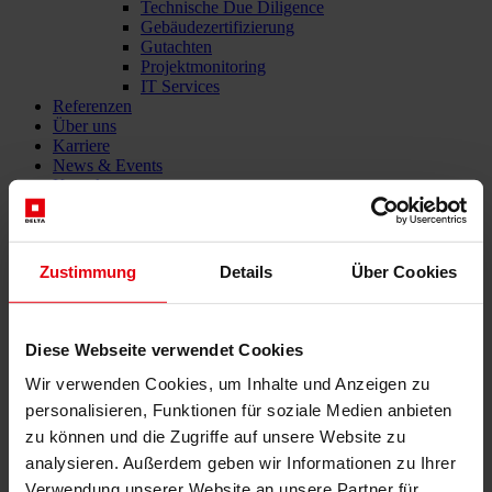
Technische Due Diligence
Gebäudezertifizierung
Gutachten
Projektmonitoring
IT Services
Referenzen
Über uns
Karriere
News & Events
Kontakt
Zustimmung
Details
Über Cookies
Gesamtdienstleister für den Bau: DELTA Wels & Wien
Menü schließen
Deutsch
Diese Webseite verwendet Cookies
Wir verwenden Cookies, um Inhalte und Anzeigen zu
Dienstleistungen
personalisieren, Funktionen für soziale Medien anbieten
Architektur
zu können und die Zugriffe auf unsere Website zu
Architekturplanung
analysieren. Außerdem geben wir Informationen zu Ihrer
Generalplanung
Machbarkeitsstudien
Verwendung unserer Website an unsere Partner für