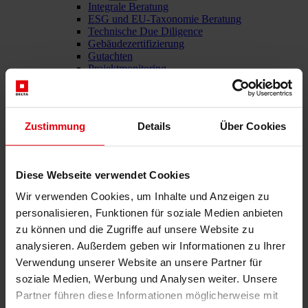
Integrale Beratung
ESG und EU-Taxonomie Beratung
Technische Due Diligence
Gebäudezertifizierung
Gutachten
Projektmonitoring
IT Services
Referenzen
Über uns
Karriere
Zustimmung
Details
Über Cookies
News & Events
Kontakt
Diese Webseite verwendet Cookies
Wir verwenden Cookies, um Inhalte und Anzeigen zu
Gesamtdienstleister für den Bau: DELTA Wels & Wien
personalisieren, Funktionen für soziale Medien anbieten
Menü schließen
zu können und die Zugriffe auf unsere Website zu
analysieren. Außerdem geben wir Informationen zu Ihrer
Deutsch
English
Verwendung unserer Website an unsere Partner für
soziale Medien, Werbung und Analysen weiter. Unsere
Dienstleistungen
Partner führen diese Informationen möglicherweise mit
Architektur