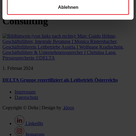
News & Events
Kontakt
Ablehnen
Consulting
1. Februar 2024
DELTA Gruppe rezertifiziert als Leitbetrieb Österreichs
Impressum
Datenschutz
Copyright © Delta | Design by
.kloos
LinkedIn
Instagram