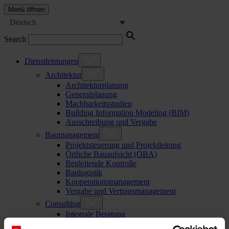
Menü öffnen
Deutsch
Search
Dienstleistungen
Architektur
Architekturplanung
Generalplanung
Machbarkeitsstudien
Building Information Modeling (BIM)
Ausschreibung und Vergabe
Baumanagement
Projektsteuerung und Projektleitung
Örtliche Bauaufsicht (ÖBA)
Begleitende Kontrolle
Baulogistik
Kooperationsmanagement
Vergabe und Vertragsmanagement
Consulting
Integrale Beratung
ESG und EU-Taxonomie Beratung