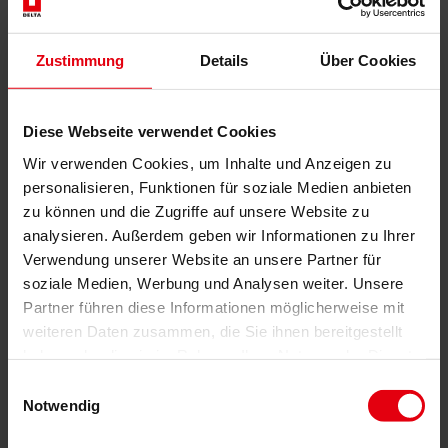
Technische Due Diligence
Gebäudezertifizierung
Gutachten
Zustimmung
Details
Über Cookies
Projektmonitoring
IT Services
Referenzen
Über uns
Diese Webseite verwendet Cookies
Karriere
News & Events
Wir verwenden Cookies, um Inhalte und Anzeigen zu
Kontakt
personalisieren, Funktionen für soziale Medien anbieten
zu können und die Zugriffe auf unsere Website zu
analysieren. Außerdem geben wir Informationen zu Ihrer
Gesamtdienstleister für den Bau: DELTA Wels & Wien
Verwendung unserer Website an unsere Partner für
soziale Medien, Werbung und Analysen weiter. Unsere
Menü schließen
Partner führen diese Informationen möglicherweise mit
Deutsch
weiteren Daten zusammen, die Sie ihnen bereitgestellt
haben oder die sie im Rahmen Ihrer Nutzung der Dienste
Dienstleistungen
gesammelt haben.
Architektur
Einwilligungsauswahl
Architekturplanung
Notwendig
Generalplanung
Machbarkeitsstudien