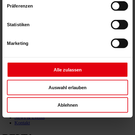
Building Information Modeling (BIM)
Präferenzen
Ausschreibung und Vergabe
Baumanagement
Projektsteuerung und Projektleitung
Statistiken
Örtliche Bauaufsicht (ÖBA)
Begleitende Kontrolle
Baulogistik
Marketing
Kooperationsmanagement
Vergabe und Vertragsmanagement
Consulting
Integrale Beratung
ESG und EU-Taxonomie Beratung
Alle zulassen
Technische Due Diligence
Gebäudezertifizierung
Gutachten
Auswahl erlauben
Projektmonitoring
IT Services
Referenzen
Ablehnen
Über uns
Karriere
News & Events
Kontakt