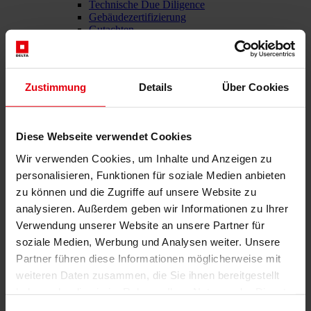
Technische Due Diligence
Gebäudezertifizierung
Gutachten
Projektmonitoring
IT Services
Referenzen
Über uns
Zustimmung
Details
Über Cookies
Karriere
News & Events
Kontakt
Diese Webseite verwendet Cookies
Wir verwenden Cookies, um Inhalte und Anzeigen zu
personalisieren, Funktionen für soziale Medien anbieten
Gesamtdienstleister für den Bau: DELTA Wels & Wien
zu können und die Zugriffe auf unsere Website zu
Menü schließen
analysieren. Außerdem geben wir Informationen zu Ihrer
Deutsch
Verwendung unserer Website an unsere Partner für
soziale Medien, Werbung und Analysen weiter. Unsere
Dienstleistungen
Partner führen diese Informationen möglicherweise mit
Architektur
weiteren Daten zusammen, die Sie ihnen bereitgestellt
Architekturplanung
haben oder die sie im Rahmen Ihrer Nutzung der Dienste
Generalplanung
Machbarkeitsstudien
gesammelt haben.