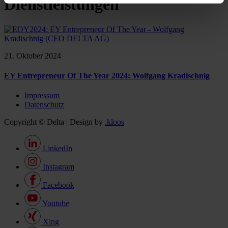
Dienstleistungen
21. Oktober 2024
EY Entrepreneur Of The Year 2024: Wolfgang Kradischnig
Impressum
Datenschutz
Copyright © Delta | Design by
.kloos
LinkedIn
Instagram
Facebook
Youtube
Xing