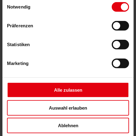
Einwilligungsauswahl
Building Information Modeling (BIM)
Notwendig
Ausschreibung und Vergabe
Baumanagement
Projektsteuerung und Projektleitung
Präferenzen
Örtliche Bauaufsicht (ÖBA)
Begleitende Kontrolle
Baulogistik
Kooperationsmanagement
Statistiken
Vergabe und Vertragsmanagement
Consulting
Marketing
Integrale Beratung
ESG und EU-Taxonomie Beratung
Technische Due Diligence
Gebäudezertifizierung
Gutachten
Alle zulassen
Projektmonitoring
IT Services
Referenzen
Über uns
Auswahl erlauben
Karriere
News & Events
Kontakt
Ablehnen