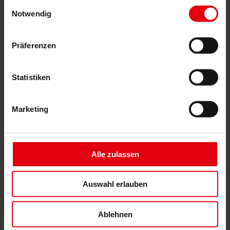
Generalplanung
Einwilligungsauswahl
Machbarkeitsstudien
Notwendig
Building Information Modeling (BIM)
Ausschreibung und Vergabe
Baumanagement
Präferenzen
Projektsteuerung und Projektleitung
Örtliche Bauaufsicht (ÖBA)
Begleitende Kontrolle
Statistiken
Baulogistik
Kooperationsmanagement
Vergabe und Vertragsmanagement
Marketing
Consulting
Integrale Beratung
ESG und EU-Taxonomie Beratung
Technische Due Diligence
Gebäudezertifizierung
Alle zulassen
Gutachten
Projektmonitoring
IT Services
Auswahl erlauben
Referenzen
Über uns
Karriere
News & Events
Ablehnen
Kontakt