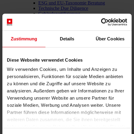
ESG und EU-Taxonomie Beratung
Technische Due Diligence
Gebäudezertifizierung
Gutachten
Projektmonitoring
IT Services
Referenzen
Zustimmung
Details
Über Cookies
Über uns
Karriere
News & Events
Kontakt
Diese Webseite verwendet Cookies
Wir verwenden Cookies, um Inhalte und Anzeigen zu
personalisieren, Funktionen für soziale Medien anbieten
Gesamtdienstleister für den Bau: DELTA Wels & Wien
zu können und die Zugriffe auf unsere Website zu
analysieren. Außerdem geben wir Informationen zu Ihrer
Menü schließen
Verwendung unserer Website an unsere Partner für
Deutsch
soziale Medien, Werbung und Analysen weiter. Unsere
Partner führen diese Informationen möglicherweise mit
Dienstleistungen
weiteren Daten zusammen, die Sie ihnen bereitgestellt
Architektur
haben oder die sie im Rahmen Ihrer Nutzung der Dienste
Architekturplanung
gesammelt haben.