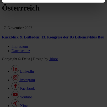
Österrreich
17. November 2023
Rückblick & Leitfäden: 13. Kongress der IG Lebenszyklus Bau
Impressum
Datenschutz
Copyright © Delta | Design by
.kloos
LinkedIn
Instagram
Facebook
Youtube
Xing