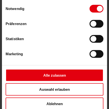
Generalplanung
gesammelt haben.
Einwilligungsauswahl
Machbarkeitsstudien
Notwendig
Building Information Modeling (BIM)
Ausschreibung und Vergabe
Baumanagement
Präferenzen
Projektsteuerung und Projektleitung
Örtliche Bauaufsicht (ÖBA)
Begleitende Kontrolle
Baulogistik
Statistiken
Kooperationsmanagement
Vergabe und Vertragsmanagement
Consulting
Marketing
Integrale Beratung
ESG und EU-Taxonomie Beratung
Technische Due Diligence
Gebäudezertifizierung
Gutachten
Alle zulassen
Projektmonitoring
IT Services
Referenzen
Auswahl erlauben
Über uns
Karriere
News & Events
Ablehnen
Kontakt