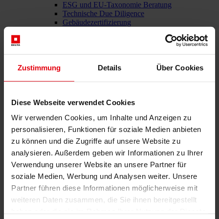
ESG und EU-Taxonomie Beratung
Technische Due Diligence
Gebäudezertifizierung
Gutachten
Projektmonitoring
IT Services
Referenzen
Über uns
Zustimmung
Details
Über Cookies
Karriere
News & Events
Kontakt
Diese Webseite verwendet Cookies
Wir verwenden Cookies, um Inhalte und Anzeigen zu
personalisieren, Funktionen für soziale Medien anbieten
Gesamtdienstleister für den Bau: DELTA Wels & Wien
zu können und die Zugriffe auf unsere Website zu
Menü schließen
analysieren. Außerdem geben wir Informationen zu Ihrer
Verwendung unserer Website an unsere Partner für
Deutsch
soziale Medien, Werbung und Analysen weiter. Unsere
Dienstleistungen
Partner führen diese Informationen möglicherweise mit
weiteren Daten zusammen, die Sie ihnen bereitgestellt
Architektur
Architekturplanung
haben oder die sie im Rahmen Ihrer Nutzung der Dienste