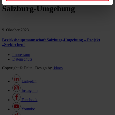
Salzburg-Umgebung
9. Oktober 2023
Bezirkshauptmannschaft Salzburg-Umgebung – Projekt
„Seekirchen“
Impressum
Datenschutz
Copyright © Delta | Design by
.kloos
LinkedIn
Instagram
Facebook
Youtube