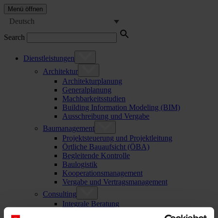
Menü öffnen
Deutsch
Search
Dienstleistungen
Architektur
Architekturplanung
Generalplanung
Machbarkeitsstudien
Building Information Modeling (BIM)
Ausschreibung und Vergabe
Baumanagement
Projektsteuerung und Projektleitung
Örtliche Bauaufsicht (ÖBA)
Begleitende Kontrolle
Baulogistik
Kooperationsmanagement
Vergabe und Vertragsmanagement
Consulting
Integrale Beratung
ESG und EU-Taxonomie Beratung