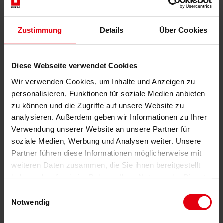
Technische Due Diligence
Gebäudezertifizierung
Gutachten
Zustimmung
Details
Über Cookies
Projektmonitoring
IT Services
Referenzen
Über uns
Diese Webseite verwendet Cookies
Karriere
News & Events
Wir verwenden Cookies, um Inhalte und Anzeigen zu
Kontakt
personalisieren, Funktionen für soziale Medien anbieten
zu können und die Zugriffe auf unsere Website zu
analysieren. Außerdem geben wir Informationen zu Ihrer
Gesamtdienstleister für den Bau: DELTA Wels & Wien
Verwendung unserer Website an unsere Partner für
soziale Medien, Werbung und Analysen weiter. Unsere
Menü schließen
Partner führen diese Informationen möglicherweise mit
Deutsch
weiteren Daten zusammen, die Sie ihnen bereitgestellt
haben oder die sie im Rahmen Ihrer Nutzung der Dienste
Dienstleistungen
gesammelt haben.
Architektur
Einwilligungsauswahl
Architekturplanung
Notwendig
Generalplanung
Machbarkeitsstudien