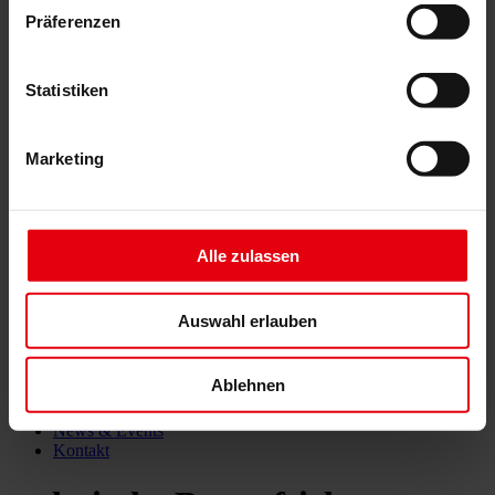
Building Information Modeling (BIM)
Präferenzen
Ausschreibung und Vergabe
Baumanagement
Projektsteuerung und Projektleitung
Statistiken
Örtliche Bauaufsicht (ÖBA)
Begleitende Kontrolle
Baulogistik
Marketing
Kooperationsmanagement
Vergabe und Vertragsmanagement
Consulting
Integrale Beratung
ESG und EU-Taxonomie Beratung
Alle zulassen
Technische Due Diligence
Gebäudezertifizierung
Gutachten
Auswahl erlauben
Projektmonitoring
IT Services
Referenzen
Ablehnen
Über uns
Karriere
News & Events
Kontakt