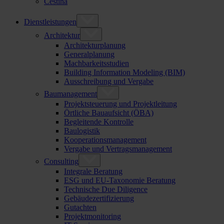
Čeština
Dienstleistungen
Architektur
Architekturplanung
Generalplanung
Machbarkeitsstudien
Building Information Modeling (BIM)
Ausschreibung und Vergabe
Baumanagement
Projektsteuerung und Projektleitung
Örtliche Bauaufsicht (ÖBA)
Begleitende Kontrolle
Baulogistik
Kooperationsmanagement
Vergabe und Vertragsmanagement
Consulting
Integrale Beratung
ESG und EU-Taxonomie Beratung
Technische Due Diligence
Gebäudezertifizierung
Gutachten
Projektmonitoring