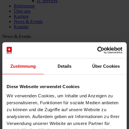
IT Services
Referenzen
Über uns
Karriere
News & Events
Kontakt
News & Events
Vom Industrieareal zum
Impulsgeber: DELTA und
Zustimmung
Details
Über Cookies
Chris Müller gestalten die
Zukunft von Brownfields
Diese Webseite verwendet Cookies
Wir verwenden Cookies, um Inhalte und Anzeigen zu
14. August 2025
personalisieren, Funktionen für soziale Medien anbieten
zu können und die Zugriffe auf unsere Website zu
In einer Zeit, in der Raum und Ressourcen zunehmend
analysieren. Außerdem geben wir Informationen zu Ihrer
knapper werden, setzt die DELTA Gruppe gemeinsam mit
Verwendung unserer Website an unsere Partner für
Chris Müller ein kraftvolles Zeichen: