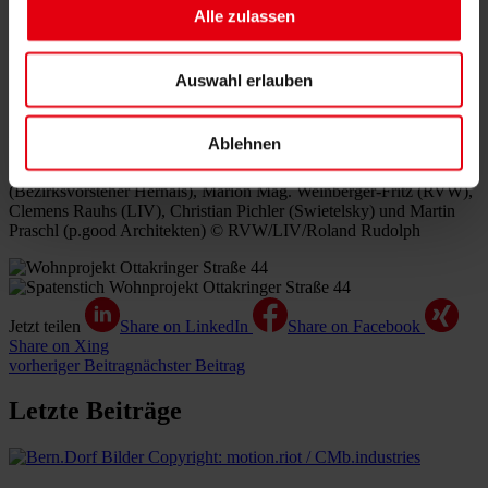
Alle zulassen
Reckendorfer für die Begleitende Kontrolle (BK) verantwortlich.
Wir bedanken uns für das Vertrauen der RVW und freuen uns
darauf, dieses bedeutende Projekt gemeinsam erfolgreich
Auswahl erlauben
umzusetzen!
Bildhinweis:
Ablehnen
Foto1: © www.imagina.at
Foto2, Gruppenbild: V.l.n.r.: Katharina Rauhs (LIV), Peter Jagsch
(Bezirksvorsteher Hernals), Marion Mag. Weinberger-Fritz (RVW),
Clemens Rauhs (LIV), Christian Pichler (Swietelsky) und Martin
Praschl (p.good Architekten) © RVW/LIV/Roland Rudolph
Jetzt teilen
Share on LinkedIn
Share on Facebook
Share on Xing
vorheriger Beitrag
nächster Beitrag
Letzte Beiträge