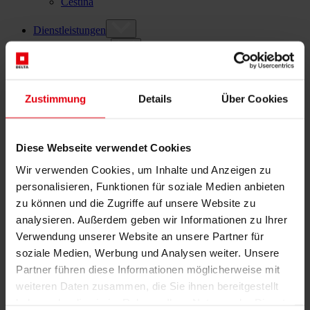
Čeština
Dienstleistungen
Architektur
Architekturplanung
Generalplanung
Machbarkeitsstudien
Zustimmung
Details
Über Cookies
Building Information Modeling (BIM)
Ausschreibung und Vergabe
Baumanagement
Projektsteuerung und Projektleitung
Diese Webseite verwendet Cookies
Örtliche Bauaufsicht (ÖBA)
Begleitende Kontrolle
Wir verwenden Cookies, um Inhalte und Anzeigen zu
Baulogistik
personalisieren, Funktionen für soziale Medien anbieten
Kooperationsmanagement
zu können und die Zugriffe auf unsere Website zu
Vergabe und Vertragsmanagement
analysieren. Außerdem geben wir Informationen zu Ihrer
Consulting
Verwendung unserer Website an unsere Partner für
Integrale Beratung
ESG und EU-Taxonomie Beratung
soziale Medien, Werbung und Analysen weiter. Unsere
Technische Due Diligence
Partner führen diese Informationen möglicherweise mit
Gebäudezertifizierung
weiteren Daten zusammen, die Sie ihnen bereitgestellt
Gutachten
Projektmonitoring
haben oder die sie im Rahmen Ihrer Nutzung der Dienste