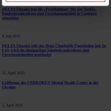
DELTA Ukraine hat die „Projektphase“ für das Nadija-
Kinderkrankenhaus und Forschungsinstitut in Lemberg
eingeleitet
9. Juli 2025
DELTA Ukraine tritt der Hope Charitable Foundation bei: In
Lviv wird ein einzigartiges Kinderkrankenhaus und
Forschungsinstitut gegründet
11. April 2025
Eröffnung des UNBROKEN Mental Health Center in der
Ukraine
2. April 2025