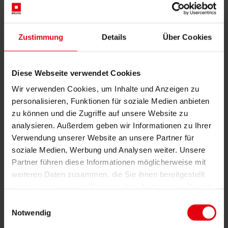
Gutachten
Projektmonitoring
IT Services
Referenzen
Zustimmung
Details
Über Cookies
Über uns
Karriere
News & Events
Kontakt
Diese Webseite verwendet Cookies
News & Events
Wir verwenden Cookies, um Inhalte und Anzeigen zu
personalisieren, Funktionen für soziale Medien anbieten
DELTA Ukraine tritt der Hope
zu können und die Zugriffe auf unsere Website zu
Charitable Foundation bei: In
analysieren. Außerdem geben wir Informationen zu Ihrer
Verwendung unserer Website an unsere Partner für
Lviv wird ein einzigartiges
soziale Medien, Werbung und Analysen weiter. Unsere
Kinderkrankenhaus und
Partner führen diese Informationen möglicherweise mit
weiteren Daten zusammen, die Sie ihnen bereitgestellt
Forschungsinstitut gegründet
haben oder die sie im Rahmen Ihrer Nutzung der Dienste
gesammelt haben.
Einwilligungsauswahl
09. Juli 2025
Notwendig
Vor kurzem hat sich DELTA Ukraine einer Initiative angeschlossen,