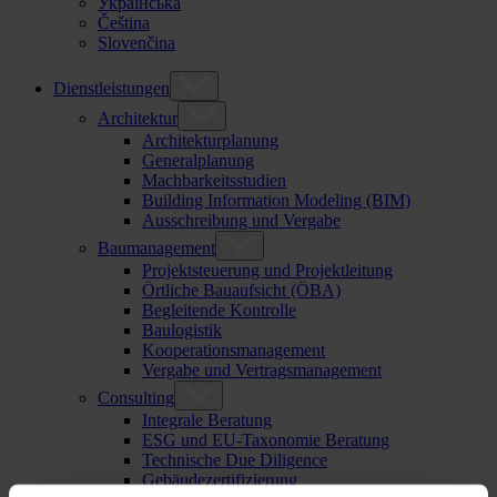
Українська
Čeština
Slovenčina
Dienstleistungen
Architektur
Architekturplanung
Generalplanung
Machbarkeitsstudien
Building Information Modeling (BIM)
Ausschreibung und Vergabe
Baumanagement
Projektsteuerung und Projektleitung
Örtliche Bauaufsicht (ÖBA)
Begleitende Kontrolle
Baulogistik
Kooperationsmanagement
Vergabe und Vertragsmanagement
Consulting
Integrale Beratung
ESG und EU-Taxonomie Beratung
Technische Due Diligence
Gebäudezertifizierung