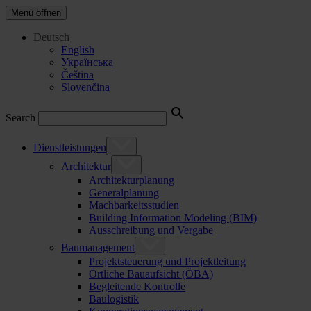
Menü öffnen
Deutsch
English
Українська
Čeština
Slovenčina
Search
Dienstleistungen
Architektur
Architekturplanung
Generalplanung
Machbarkeitsstudien
Building Information Modeling (BIM)
Ausschreibung und Vergabe
Baumanagement
Projektsteuerung und Projektleitung
Örtliche Bauaufsicht (ÖBA)
Begleitende Kontrolle
Baulogistik