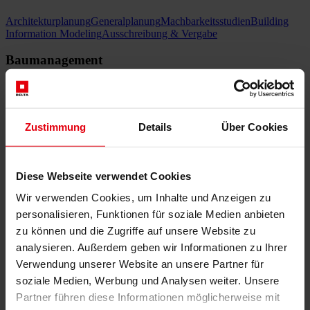
Architekturplanung
Generalplanung
Machbarkeitsstudien
Building
Information Modeling
Ausschreibung & Vergabe
Baumanagement
Projektsteuerung und Projektleitung
Örtliche Bauaufsicht
Begleitende
Kontrolle
Baulogistik
Kooperationsmanagement
Vergabe- und
Vertragsmanagement
Zustimmung
Details
Über Cookies
Consulting
Integrale Beratung
ESG und EU-Taxonomie Beratung
Technische
Diese Webseite verwendet Cookies
Due Diligence
Gebäudezertifizierung
Gutachten
Projektmonitoring
IT
Services
Wir verwenden Cookies, um Inhalte und Anzeigen zu
personalisieren, Funktionen für soziale Medien anbieten
Referenzen
zu können und die Zugriffe auf unsere Website zu
analysieren. Außerdem geben wir Informationen zu Ihrer
Bildung & Kultur
Verwendung unserer Website an unsere Partner für
Bildung & Kultur
soziale Medien, Werbung und Analysen weiter. Unsere
Partner führen diese Informationen möglicherweise mit
„Moldau-Philharmonie“, Prag