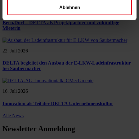
Ablehnen
28. Juli 2026
Bern.Dorf – DELTA als Projektpartner und zukünftige
Mieterin
22. Juli 2026
DELTA begleitet den Ausbau der E-LKW-Ladeinfrastruktur
bei Saubermacher
16. Juli 2026
Innovation als Teil der DELTA Unternehmenskultur
Alle News
Newsletter Anmeldung