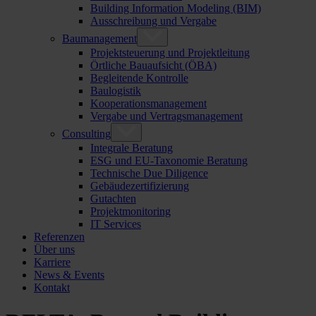
Building Information Modeling (BIM)
Ausschreibung und Vergabe
Baumanagement
Projektsteuerung und Projektleitung
Örtliche Bauaufsicht (ÖBA)
Begleitende Kontrolle
Baulogistik
Kooperationsmanagement
Vergabe und Vertragsmanagement
Consulting
Integrale Beratung
ESG und EU-Taxonomie Beratung
Technische Due Diligence
Gebäudezertifizierung
Gutachten
Projektmonitoring
IT Services
Referenzen
Über uns
Karriere
News & Events
Kontakt