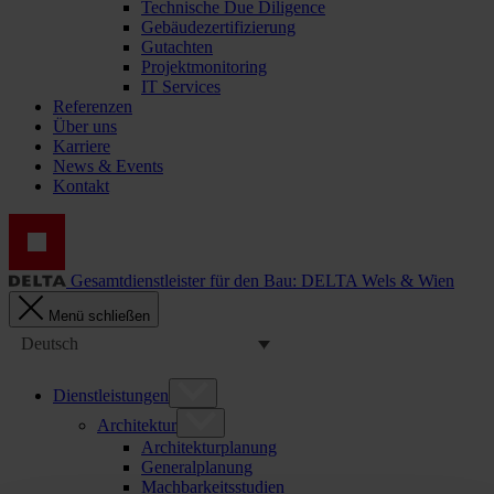
Technische Due Diligence
Gebäudezertifizierung
Gutachten
Projektmonitoring
IT Services
Referenzen
Über uns
Karriere
News & Events
Kontakt
Gesamtdienstleister für den Bau: DELTA Wels & Wien
Menü schließen
Deutsch
Dienstleistungen
Architektur
Architekturplanung
Generalplanung
Machbarkeitsstudien