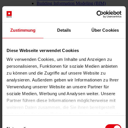
Building Information Modeling (BIM)
Ausschreibung und Vergabe
Baumanagement
Projektsteuerung und Projektleitung
Örtliche Bauaufsicht (ÖBA)
Zustimmung
Details
Über Cookies
Begleitende Kontrolle
Baulogistik
Kooperationsmanagement
Vergabe und Vertragsmanagement
Diese Webseite verwendet Cookies
Consulting
Wir verwenden Cookies, um Inhalte und Anzeigen zu
Integrale Beratung
ESG und EU-Taxonomie Beratung
personalisieren, Funktionen für soziale Medien anbieten
Technische Due Diligence
zu können und die Zugriffe auf unsere Website zu
Gebäudezertifizierung
analysieren. Außerdem geben wir Informationen zu Ihrer
Gutachten
Projektmonitoring
Verwendung unserer Website an unsere Partner für
IT Services
soziale Medien, Werbung und Analysen weiter. Unsere
Referenzen
Partner führen diese Informationen möglicherweise mit
Über uns
Karriere
weiteren Daten zusammen, die Sie ihnen bereitgestellt
News & Events
haben oder die sie im Rahmen Ihrer Nutzung der Dienste
Kontakt
gesammelt haben.
Einwilligungsauswahl
News & Events