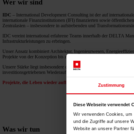
Wer wir sind
IDC
– International Development Consulting ist der auf internatio
internationale Finanzinstitutionen (IFI) finanzierten sowie öffentlic
Zentralasien – insbesondere in aufstrebenden und Transformationsmär
IDC vereint international erfahrene Teams innerhalb der DELTA Ma
Infrastrukturleistungen zu erbringen.
Unser Ansatz kombiniert Architektur, Ingenieurwesen, Energieeffizien
Projekte von der Konzeption bis zur Fertigstellung zu begleiten – be
Unsere Stärke liegt insbesondere dort, wo öffentlicher Mehrwert u
investitionsgetriebenen Wiederaufbauprojekten.
Projekte, die Leben wieder aufbauen – umgesetzt nach europäis
Zustimmung
Diese Webseite verwendet 
Wir verwenden Cookies, um I
und die Zugriffe auf unsere 
Was wir tun
Website an unsere Partner fü