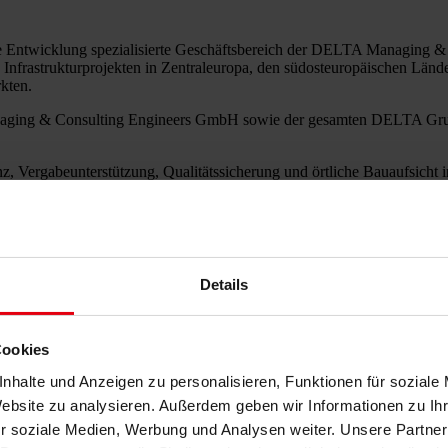
nale Entwicklung spezialisierte Geschäftsbereich der DELTA Managing
hen Infrastrukturprojekten in Zentraleuropa, den südosteuropäischen Lä
kten.
naging & Consulting Engineers GmbH sowie der gesamten DELTA Grupp
z, Vergabeunterstützung, Qualitätssicherung und örtliche Bauaufsicht 
i gleichzeitiger Sicherstellung von Compliance, Transparenz und operati
nd konsequente Umsetzung entscheidend sind: bei Schulen, Krankenhäu
chen Standards.
Details
Cookies
nhalte und Anzeigen zu personalisieren, Funktionen für soziale
Website zu analysieren. Außerdem geben wir Informationen zu I
r soziale Medien, Werbung und Analysen weiter. Unsere Partner