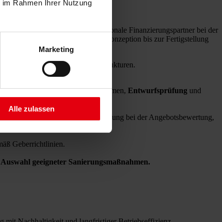
ie im Rahmen Ihrer Nutzung
orgungsunternehmen sowie internationale Finanzierungspartner bei der
ng (ÖBA), um Projekte von der Konzeption bis zur Fertigstellung
Marketing
 leistungsfähige kommunale Infrastrukturen.
rgieaudits
und Sanierungsmaßnahmen,
Entwurfsprüfung
und
Alle zulassen
ergabemanagement
und Unterstützung bei der Angebotsbewertung,
erten Vertragsumfeldern.
äß Geberrichtlinien.
Auswahl geeigneter Sanierungsmaßnahmen.
it Nachhaltigkeit und langfristiger Betriebseffizienz.