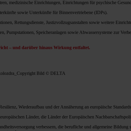
ren, medizinische Einrichtungen, Einrichtungen für psychische Gesun
erkünfte sowie Unterkünfte für Binnenvertriebene (IDPs).
tionen, Rettungsdienste, Justizvollzugsanstalten sowie weitere Einric
n, Pumpstationen, Speicheranlagen sowie Abwassersysteme zur Verbess
richt – und darüber hinaus Wirkung entfaltet.
it Resilienz, Wiederaufbau und der Annäherung an europäische Standard
europäischen Länder, die Länder der Europäischen Nachbarschaftspolit
undheitsversorgung verbessern, die berufliche und allgemeine Bildung