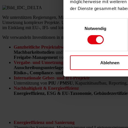
möglicherweise mit weiteren
der Dienste gesammelt habe
Wir unterstützen Regierungen, Ministerien, regionale und lokale Beh
Einwilligungsauswahl
Umsetzung komplexer Projekte. Unsere integrierten Teams vereinen 
im Einklang mit EU-, IFI- und lokalen Anforderungen zu steuern.
Notwendig
Wir verwandeln Investitionen in moderne und energieeffiziente Schul
Ganzheitliche Projektabwicklung
Machbarkeitsstudien
und Variantenanalysen,
Entwurfsplan
Freigabe-M
anagement
von Entwurfsunterlagen,
örtliche Ba
Vergabe- und Umsetzungsunterstützung
Ablehnen
Ausschreibungsunterlagen
und
technische Spezifikationen
,
Risiko-, Compliance- und Berichtswesen
gemäß
Gebervorg
Internationale Geber- und IFI-Projekte
Unterstützung von
PIU / PMSU
, Kapazitätsaufbau, Reportin
Nachhaltigkeit & Energieeffizienz
Energieeffizienz, ESG & EU-Taxonomie, Gebäudezertif
Energieeffizienz und Sanierung
Thermische Sanierung, Modernisierung und Leistungssteigerung 