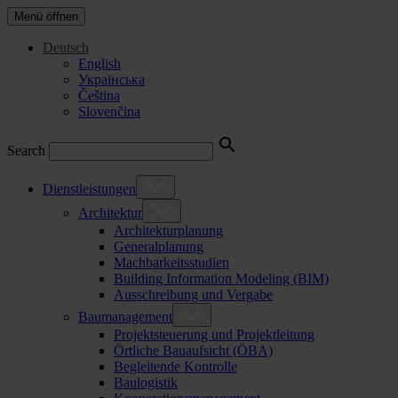
Menü öffnen
Deutsch
English
Українська
Čeština
Slovenčina
Search
Dienstleistungen
Architektur
Architekturplanung
Generalplanung
Machbarkeitsstudien
Building Information Modeling (BIM)
Ausschreibung und Vergabe
Baumanagement
Projektsteuerung und Projektleitung
Örtliche Bauaufsicht (ÖBA)
Begleitende Kontrolle
Baulogistik