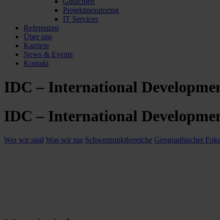
Gutachten
Projektmonitoring
IT Services
Referenzen
Über uns
Karriere
News & Events
Kontakt
IDC – International Developme
IDC – International Developme
Wer wir sind
Was wir tun
Schwerpunktbereiche
Geographischer Fok