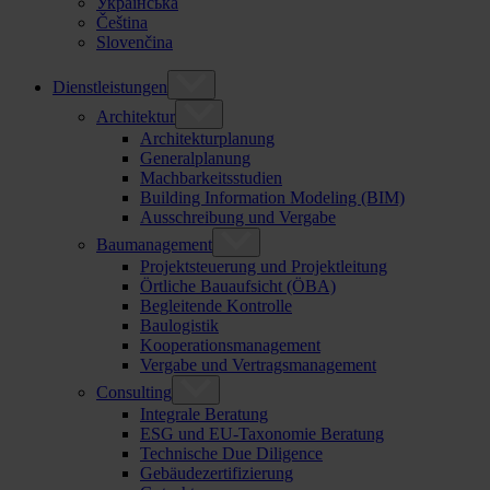
Українська
Čeština
Slovenčina
Dienstleistungen
Architektur
Architekturplanung
Generalplanung
Machbarkeitsstudien
Building Information Modeling (BIM)
Ausschreibung und Vergabe
Baumanagement
Projektsteuerung und Projektleitung
Örtliche Bauaufsicht (ÖBA)
Begleitende Kontrolle
Baulogistik
Kooperationsmanagement
Vergabe und Vertragsmanagement
Consulting
Integrale Beratung
ESG und EU-Taxonomie Beratung
Technische Due Diligence
Gebäudezertifizierung