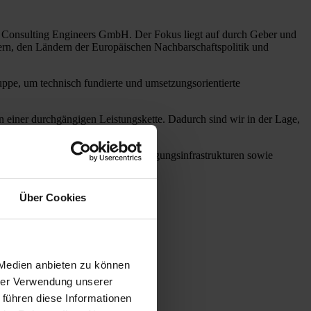
 & Consulting Engineers GmbH. Der Fokus liegt auf durch Geber und
ndern, den Ländern der Europäischen Nachbarschaftspolitik und
e, um technisch fundierte und umsetzungsorientierte
in einer durchgängigen Leistungskette. Dadurch sind wir in der Lage,
ver Kontrolle in der Umsetzung.
sern, kommunalen Gebäuden, Versorgungsinfrastrukturen sowie
Über Cookies
 Medien anbieten zu können
hrer Verwendung unserer
 führen diese Informationen