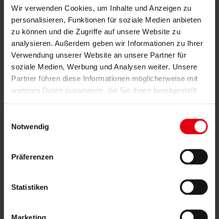
Wir verwenden Cookies, um Inhalte und Anzeigen zu
Übergabe: ISTA Kindergarten
personalisieren, Funktionen für soziale Medien anbieten
zu können und die Zugriffe auf unsere Website zu
in Gugging – ausgezeichnet mit
analysieren. Außerdem geben wir Informationen zu Ihrer
klimaaktiv GOLD
Verwendung unserer Website an unsere Partner für
soziale Medien, Werbung und Analysen weiter. Unsere
Partner führen diese Informationen möglicherweise mit
01. Juli 2025
weiteren Daten zusammen, die Sie ihnen bereitgestellt
Der neue Kindergarten auf dem ISTA-Campus in Klosterneuburg ist
haben oder die sie im Rahmen Ihrer Nutzung der Dienste
fertiggestellt und übergeben worden. Das Gebäude erhielt die
gesammelt haben.
klimaaktiv GOLD-Zertifizierung mit der Höchstpunktzahl von
Einwilligungsauswahl
1000/1000 Punkten.
Notwendig
DELTA Leistungen (in ARGE mit
VIVITimmo GmbH
):
Projektentwicklung und Projektsteuerung.
Präferenzen
In weniger als einem Jahr ist es gelungen dank hervorragender
Teamarbeit und dem Engagement aller Beteiligten den Bau des
neuen Kindergartens des
Institute of Science and Technology
Statistiken
Austria
(ISTA) fertigzustellen.
Der Entwurf von
WORK SPACE Architekten ZT GmbH
vereint
Marketing
Komfort, Modernität und Nachhaltigkeit. Das Gebäude erzeugt