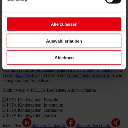
mehr Energie als es verbraucht. Das ist mithilfe einer Photovoltaik-
Anlage möglich und der Nutzung von Erdwärme für Heizung und
Kühlung. Die Holzbauweise ist besonders CO₂-arm und
ermöglichte eine kurze Bauzeit.
Alle zulassen
DELTA Projektteam: Martin Lechner (Prokurist &
Bauprojektmanager), Michael Weiß (Bauprojektmanager) und
Bernadette Adrian-Schäffer (Bauprojektmanagerin)
Auswahl erlauben
Im Namen der ARGE bedankt sich Martin Lechner für die Leistung
der ausführenden Firmen, der Planer:innen von
WORK SPACE
Ablehnen
Architekten ZT GmbH
, der ÖBA (PFAFFENBICHLER
Architektur), der Begleitenden Kontrolle/BK (
iC consulenten ZT
GesmbH
) und für die Zusammenarbeit mit
Institute of Science and
Technology Austria
/ ISTA und dem
Land Niederösterreich
, sowie
dem gesamten Projektteam.
Bildhinweis: © DELTA/Bernadette Adrian-Schäffer
Jetzt teilen
Share on LinkedIn
Share on Facebook