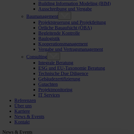
Building Information Modeling (BIM)
Ausschreibung und Vergabe
Baumanagement
Projektsteuerung und Projektleitung
Örtliche Bauaufsicht (ÖBA)
Begleitende Kontrolle
Baulogistik
Kooperationsmanagement
Vergabe und Vertragsmanagement
Consulting
Integrale Beratung
ESG und EU-Taxonomie Beratung
Technische Due Diligence
Gebäudezertifizierung
Gutachten
Projektmonitoring
IT Services
Referenzen
Über uns
Karriere
News & Events
Kontakt
News & Events