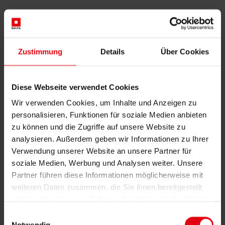
Projektfeier „Schule Digital“
6.11.2024 in der Technischen
Zustimmung
Details
Über Cookies
Universität “TU the Sky“ –
Veranstalter Wien Energie
Diese Webseite verwendet Cookies
12. November 2024
Wir verwenden Cookies, um Inhalte und Anzeigen zu
personalisieren, Funktionen für soziale Medien anbieten
Das BK-Team von DELTA (unsere Dienstleistung beim Projekt ist
zu können und die Zugriffe auf unsere Website zu
die Begleitende Kontrolle) freute sich über die Teilnahme an der
Projektfeier „Schule Digital“.
analysieren. Außerdem geben wir Informationen zu Ihrer
Verwendung unserer Website an unsere Partner für
Wien Energie und Stadt Wien arbeiten seit Jahren gemeinsam am
Klassenzimmer der Zukunft und haben bereits einige Milestones am
soziale Medien, Werbung und Analysen weiter. Unsere
Weg dorthin umgesetzt. Das Programm der Stadt Wien „Schule
Partner führen diese Informationen möglicherweise mit
Digital“ zielt darauf ab, in Schulen der Stadt Wien die
weiteren Daten zusammen, die Sie ihnen bereitgestellt
Voraussetzungen für den wirkungsvollen Einsatz digitaler
Unterrichtsmittel zu schaffen.
haben oder die sie im Rahmen Ihrer Nutzung der Dienste
gesammelt haben.
Einwilligungsauswahl
Im Rahmen des dienststellenübergreifenden Projektes (MA01 und
Notwendig