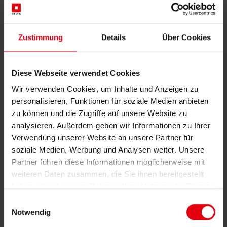
Building Information Modeling (BIM)
Ausschreibung und Vergabe
Baumanagement
Zustimmung
Details
Über Cookies
Projektsteuerung und Projektleitung
Örtliche Bauaufsicht (ÖBA)
Begleitende Kontrolle
Baulogistik
Diese Webseite verwendet Cookies
Kooperationsmanagement
Vergabe und Vertragsmanagement
Wir verwenden Cookies, um Inhalte und Anzeigen zu
Consulting
personalisieren, Funktionen für soziale Medien anbieten
Integrale Beratung
zu können und die Zugriffe auf unsere Website zu
ESG und EU-Taxonomie Beratung
Technische Due Diligence
analysieren. Außerdem geben wir Informationen zu Ihrer
Gebäudezertifizierung
Verwendung unserer Website an unsere Partner für
Gutachten
soziale Medien, Werbung und Analysen weiter. Unsere
Projektmonitoring
IT Services
Partner führen diese Informationen möglicherweise mit
Referenzen
weiteren Daten zusammen, die Sie ihnen bereitgestellt
Über uns
haben oder die sie im Rahmen Ihrer Nutzung der Dienste
Karriere
News & Events
gesammelt haben.
Einwilligungsauswahl
Kontakt
Notwendig