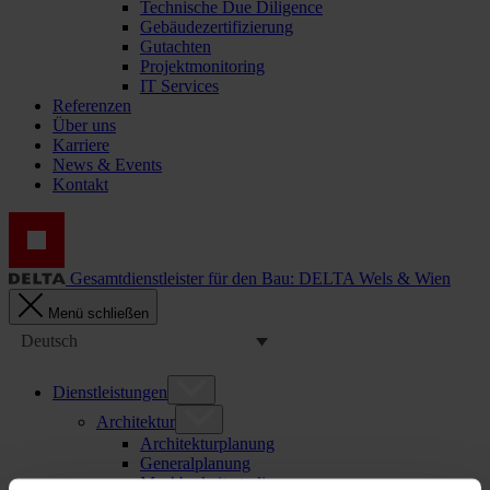
Technische Due Diligence
Gebäudezertifizierung
Gutachten
Projektmonitoring
IT Services
Referenzen
Über uns
Karriere
News & Events
Kontakt
Gesamtdienstleister für den Bau: DELTA Wels & Wien
Menü schließen
Deutsch
Dienstleistungen
Architektur
Architekturplanung
Generalplanung
Machbarkeitsstudien