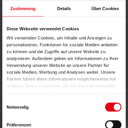
Referenzen
Zustimmung
Details
Über Cookies
BOKU Neubau an der
Türkenschanze Wien
Diese Webseite verwendet Cookies
Wir verwenden Cookies, um Inhalte und Anzeigen zu
Alle Referenzen
personalisieren, Funktionen für soziale Medien anbieten
zu können und die Zugriffe auf unsere Website zu
Projektdetails
analysieren. Außerdem geben wir Informationen zu Ihrer
Verwendung unserer Website an unsere Partner für
Auftraggeber
soziale Medien, Werbung und Analysen weiter. Unsere
Bundesimmobiliengesellschaft
Partner führen diese Informationen möglicherweise mit
weiteren Daten zusammen, die Sie ihnen bereitgestellt
Daten
haben oder die sie im Rahmen Ihrer Nutzung der Dienste
gesammelt haben.
Baukosten:
ca. EUR 10.000.000,-
Einwilligungsauswahl
Projektlaufzeit:
01/2018 – 09/2020
Notwendig
Baubeginn:
03/2019
Flächen:
BGF: 4.950 m2
Präferenzen