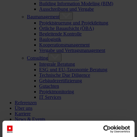
Building Information Modeling (BIM)
Ausschreibung und Vergabe
Baumanagement
Projektsteuerung und Projektleitung
Örtliche Bauaufsicht (ÖBA)
Begleitende Kontrolle
Baulogistik
Kooperationsmanagement
Vergabe und Vertragsmanagement
Consulting
Integrale Beratung
ESG und EU-Taxonomie Beratung
Technische Due Diligence
Gebäudezertifizierung
Gutachten
Projektmonitoring
IT Services
Referenzen
Über uns
Karriere
News & Events
Kontakt