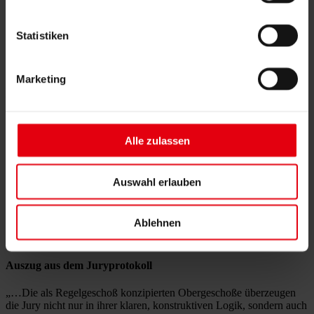
BRI: 19.500 m3
NNF: 3.000 m2
Technikfläche: 340 m2
Statistiken
Verkehrsfläche 940 m2
Marketing
Leistungen von DELTA
Generalplanung
Integrierende Gesamtkoordination
Alle zulassen
Ausschreibung und Vergabe
Bau KG
In ARGE mit SWAP Architekten als GP: Architektur, Statik,
Auswahl erlauben
Haustechnik, Bauphysik, Brandschutz
Sieger des Architekturwettbewerbs
Ablehnen
Arbeitsgemeinschaft DELTA und SWAP Architekten
Auszug aus dem Juryprotokoll
„…Die als Regelgeschoß konzipierten Obergeschoße überzeugen
die Jury nicht nur in ihrer klaren, konstruktiven Logik, sondern auch