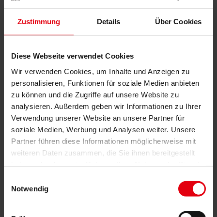
Building Information Modeling (BIM)
Ausschreibung und Vergabe
Zustimmung
Details
Über Cookies
Baumanagement
Projektsteuerung und Projektleitung
Örtliche Bauaufsicht (ÖBA)
Begleitende Kontrolle
Diese Webseite verwendet Cookies
Baulogistik
Kooperationsmanagement
Wir verwenden Cookies, um Inhalte und Anzeigen zu
Vergabe und Vertragsmanagement
personalisieren, Funktionen für soziale Medien anbieten
Consulting
zu können und die Zugriffe auf unsere Website zu
Integrale Beratung
analysieren. Außerdem geben wir Informationen zu Ihrer
ESG und EU-Taxonomie Beratung
Verwendung unserer Website an unsere Partner für
Technische Due Diligence
Gebäudezertifizierung
soziale Medien, Werbung und Analysen weiter. Unsere
Gutachten
Partner führen diese Informationen möglicherweise mit
Projektmonitoring
weiteren Daten zusammen, die Sie ihnen bereitgestellt
IT Services
Referenzen
haben oder die sie im Rahmen Ihrer Nutzung der Dienste
Über uns
gesammelt haben.
Einwilligungsauswahl
Karriere
News & Events
Notwendig
Kontakt