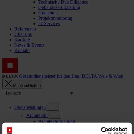
Technische Due Diligence
Gebäudezertifizierung
Gutachten
Projektmonitoring
IT Services
Referenzen
Über uns
Karriere
News & Events
Kontakt
Gesamtdienstleister für den Bau: DELTA Wels & Wien
Menü schließen
Deutsch
Dienstleistungen
Architektur
Architekturplanung
Generalplanung
Machbarkeitsstudien