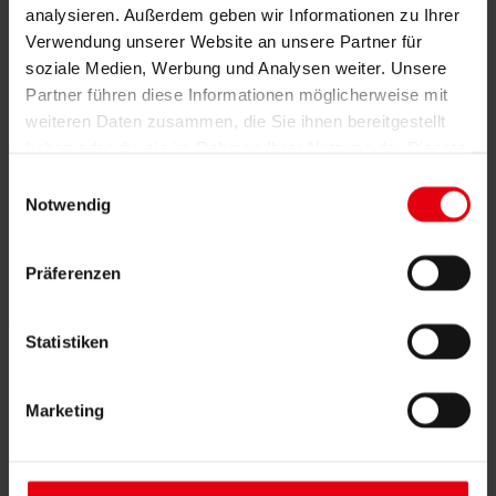
IT Services
analysieren. Außerdem geben wir Informationen zu Ihrer
Referenzen
Verwendung unserer Website an unsere Partner für
Über uns
Karriere
soziale Medien, Werbung und Analysen weiter. Unsere
News & Events
Partner führen diese Informationen möglicherweise mit
Kontakt
weiteren Daten zusammen, die Sie ihnen bereitgestellt
Referenzen
haben oder die sie im Rahmen Ihrer Nutzung der Dienste
gesammelt haben.
Einwilligungsauswahl
Notwendig
Verwaltungszentrum EcoPoint
Košice
Präferenzen
Alle Referenzen
Statistiken
Projektdetails
Auftraggeber
Marketing
EcoPoint s.r.o.
Fakten