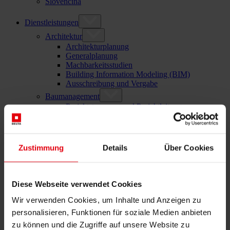
Slovenčina
Dienstleistungen
Architektur
Architekturplanung
Generalplanung
Machbarkeitsstudien
Building Information Modeling (BIM)
Ausschreibung und Vergabe
Baumanagement
Projektsteuerung und Projektleitung
Örtliche Bauaufsicht (ÖBA)
Begleitende Kontrolle
Baulogistik
Kooperationsmanagement
Zustimmung
Details
Über Cookies
Vergabe und Vertragsmanagement
Consulting
Integrale Beratung
Diese Webseite verwendet Cookies
ESG und EU-Taxonomie Beratung
Technische Due Diligence
Wir verwenden Cookies, um Inhalte und Anzeigen zu
Gebäudezertifizierung
personalisieren, Funktionen für soziale Medien anbieten
Gutachten
Projektmonitoring
zu können und die Zugriffe auf unsere Website zu