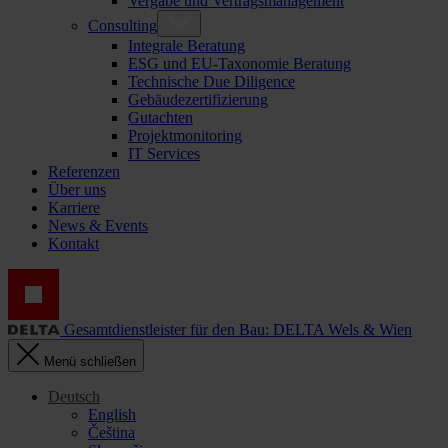
Vergabe und Vertragsmanagement
Consulting
Integrale Beratung
ESG und EU-Taxonomie Beratung
Technische Due Diligence
Gebäudezertifizierung
Gutachten
Projektmonitoring
IT Services
Referenzen
Über uns
Karriere
News & Events
Kontakt
Gesamtdienstleister für den Bau: DELTA Wels & Wien
Menü schließen
Deutsch
English
Čeština