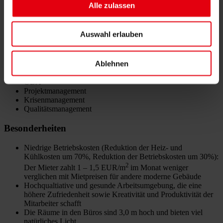
Alle zulassen
Bauzeit: 7/2012 – 12/2013
Anzahl der Etagen: 6
Auswahl erlauben
Anzahl der Stellplätze: 301
Vermietbare Fläche des Gebäudes: 16.371 m2
Leistungen von DELTA
Ablehnen
ÖBA
Projektmanagement
Krisenmanagement
Qualitätsmanagement
Besonderheiten
Niedrige Betriebskosten (Reduktion der Heiz- und
Kühlkosten um 70%, Reduktion der Betriebskosten um 30%):
2
Der Mieter zahlt 1 – 1,5 EUR/m
im Monat weniger
verglichen mit Mietpreisen für andere moderne Gebäude
Hochqualtiative und gesunde Arbeitsumgebung, die eine
höhere Zufriedenheit sowie Kreativität und Produktivität der
Mitarbeiter schafft
Die Räume in den Büros sind 3,0 m hoch und bieten viel
natürliches Licht