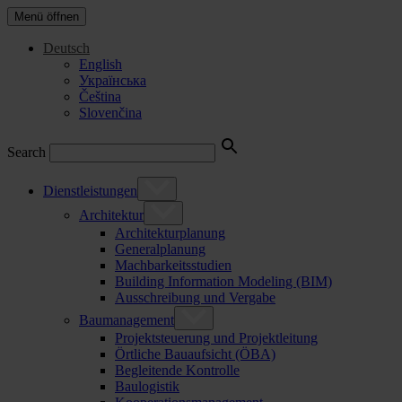
Menü öffnen
Deutsch
English
Українська
Čeština
Slovenčina
Search
Dienstleistungen
Architektur
Architekturplanung
Generalplanung
Machbarkeitsstudien
Building Information Modeling (BIM)
Ausschreibung und Vergabe
Baumanagement
Projektsteuerung und Projektleitung
Örtliche Bauaufsicht (ÖBA)
Begleitende Kontrolle
Baulogistik