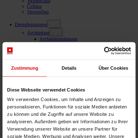
Українська
Čeština
Slovenčina
Dienstleistungen
Architektur
Architekturplanung
Generalplanung
Machbarkeitsstudien
Building Information Modeling (BIM)
Ausschreibung und Vergabe
Zustimmung
Details
Über Cookies
Baumanagement
Projektsteuerung und Projektleitung
Örtliche Bauaufsicht (ÖBA)
Begleitende Kontrolle
Diese Webseite verwendet Cookies
Baulogistik
Kooperationsmanagement
Wir verwenden Cookies, um Inhalte und Anzeigen zu
Vergabe und Vertragsmanagement
personalisieren, Funktionen für soziale Medien anbieten
Consulting
zu können und die Zugriffe auf unsere Website zu
Integrale Beratung
analysieren. Außerdem geben wir Informationen zu Ihrer
ESG und EU-Taxonomie Beratung
Technische Due Diligence
Verwendung unserer Website an unsere Partner für
Gebäudezertifizierung
soziale Medien, Werbung und Analysen weiter. Unsere