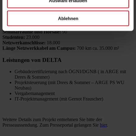
Auswahl erlauben
Bebaute Fläche:
ca. 35.000 m²
Nutzfläche:
ca. 100.000 m²
Ablehnen
Freifläche:
ca. 55.000 m²
Gesamtkosten netto:
€ 492 Mio.
Seminarräume und Hörsäle:
90
Studenten:
23.000
Netzwerkanschlüsse:
18.000
Länge Netzwerkkabel am Campus:
700 km ca. 35.000 m²
Leistungen von DELTA
Gebäudezertifizierung nach ÖGNI/DGNB ( in ARGE mit
Drees & Sommer)
Projektsteuerung (mit Drees & Sommer – ARGE PS WU
Neubau)
Vergabemanagement
IT-Projektmanagement (mit Gernot Frauscher)
Weitere Details zum Projekt entnehmen Sie bitte der
Presseaussendung. Zum Presseportal gelangen Sie
hier
.