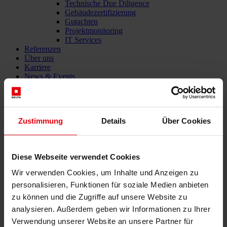
Technische Due Diligence
Gebäudezertifizierung
Gutachten
Projektmonitoring
IT Services
Referenzen
Über uns
Karriere
News & Events
Kontakt
Zustimmung
Details
Über Cookies
Gesamtdienstleister für den Bau: DELTA Wels & Wien
Menü schließen
Diese Webseite verwendet Cookies
Deutsch
Wir verwenden Cookies, um Inhalte und Anzeigen zu
Dienstleistungen
personalisieren, Funktionen für soziale Medien anbieten
Architektur
zu können und die Zugriffe auf unsere Website zu
Architekturplanung
analysieren. Außerdem geben wir Informationen zu Ihrer
Generalplanung
Verwendung unserer Website an unsere Partner für
Machbarkeitsstudien