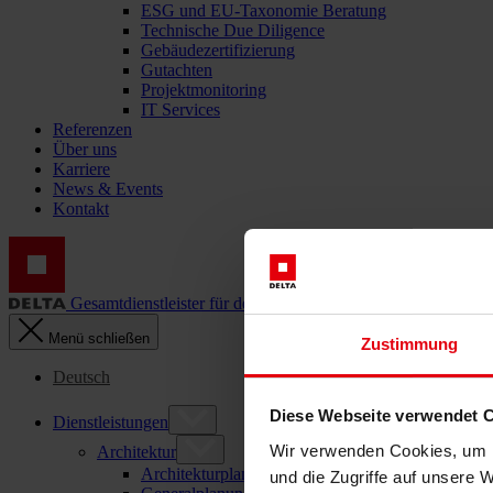
ESG und EU-Taxonomie Beratung
Technische Due Diligence
Gebäudezertifizierung
Gutachten
Projektmonitoring
IT Services
Referenzen
Über uns
Karriere
News & Events
Kontakt
Gesamtdienstleister für den Bau: DELTA Wels & Wien
Menü schließen
Zustimmung
Deutsch
Diese Webseite verwendet 
Dienstleistungen
Wir verwenden Cookies, um I
Architektur
Architekturplanung
und die Zugriffe auf unsere 