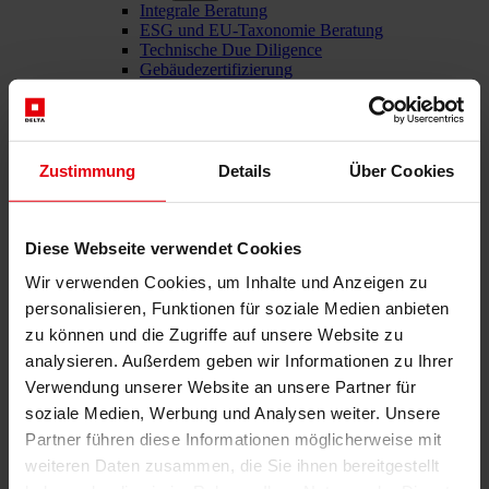
Integrale Beratung
ESG und EU-Taxonomie Beratung
Technische Due Diligence
Gebäudezertifizierung
Gutachten
Projektmonitoring
IT Services
Referenzen
Über uns
Zustimmung
Details
Über Cookies
Karriere
News & Events
Kontakt
Diese Webseite verwendet Cookies
Wir verwenden Cookies, um Inhalte und Anzeigen zu
personalisieren, Funktionen für soziale Medien anbieten
Gesamtdienstleister für den Bau: DELTA Wels & Wien
zu können und die Zugriffe auf unsere Website zu
Menü schließen
analysieren. Außerdem geben wir Informationen zu Ihrer
Verwendung unserer Website an unsere Partner für
Deutsch
soziale Medien, Werbung und Analysen weiter. Unsere
English
Partner führen diese Informationen möglicherweise mit
Dienstleistungen
weiteren Daten zusammen, die Sie ihnen bereitgestellt
Architektur