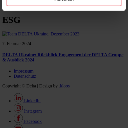
News & Events
Kontakt
ESG
7. Februar 2024
DELTA Ukraine: Rückblick Engagement der DELTA Gruppe
& Ausblick 2024
Impressum
Datenschutz
Copyright © Delta | Design by
.kloos
LinkedIn
Instagram
Facebook