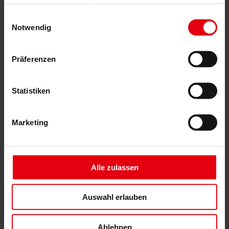
haben oder die sie im Rahmen Ihrer Nutzung der Dienste
Architekturplanung
gesammelt haben.
Einwilligungsauswahl
Generalplanung
Notwendig
Machbarkeitsstudien
Building Information Modeling (BIM)
Ausschreibung und Vergabe
Präferenzen
Baumanagement
Projektsteuerung und Projektleitung
Örtliche Bauaufsicht (ÖBA)
Begleitende Kontrolle
Statistiken
Baulogistik
Kooperationsmanagement
Vergabe und Vertragsmanagement
Marketing
Consulting
Integrale Beratung
ESG und EU-Taxonomie Beratung
Technische Due Diligence
Gebäudezertifizierung
Alle zulassen
Gutachten
Projektmonitoring
IT Services
Auswahl erlauben
Referenzen
Über uns
Karriere
Ablehnen